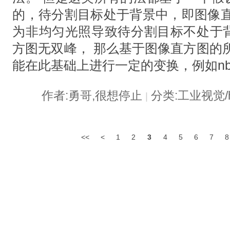
的，待分割目标处于背景中，即图像直
为非均匀光照导致待分割目标不处于
方图无双峰， 那么基于图像直方图的
能在此基础上进行一定的变换，例如nb
作者:勇哥,很想停止
分类:工业视觉/h
|
<<
<
1
2
3
4
5
6
7
8