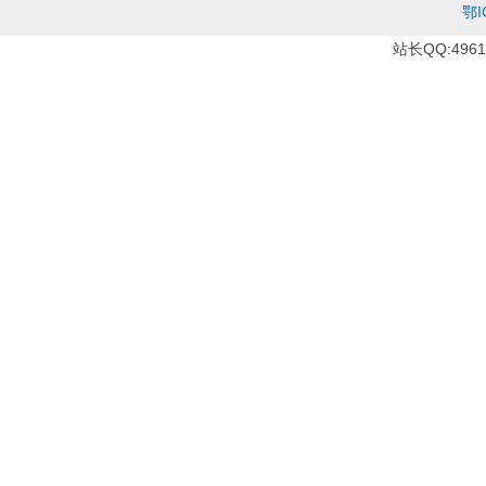
鄂I
站长QQ:49610