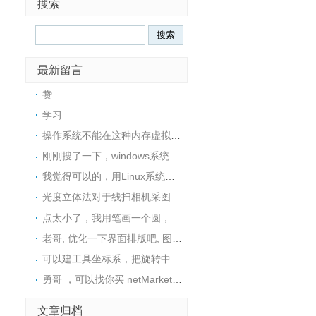
搜索
最新留言
赞
学习
操作系统不能在这种内存虚拟盘中安装的，所以没戏
刚刚搜了一下，windows系统下也可以用ImDisk这个工具在内存中创建一个RAM磁盘，然后在里面安装软件
我觉得可以的，用Linux系统可以很方便地在内存中创建一个tmpfs文件系统，然后在里面安装软件
光度立体法对于线扫相机采图，好像不是很适用，采图太麻烦了
点太小了，我用笔画一个圆，然后视觉找圆中心，精度还可以
老哥, 优化一下界面排版吧, 图片挡住文字了
可以建工具坐标系，把旋转中心往C点接近这样距离是不是就变小了呢？这样是否可行呢？
勇哥 ，可以找你买 netMarketing高版本 使用 halcon19.11或者可以用halcon23.11的源码吗。
文章归档