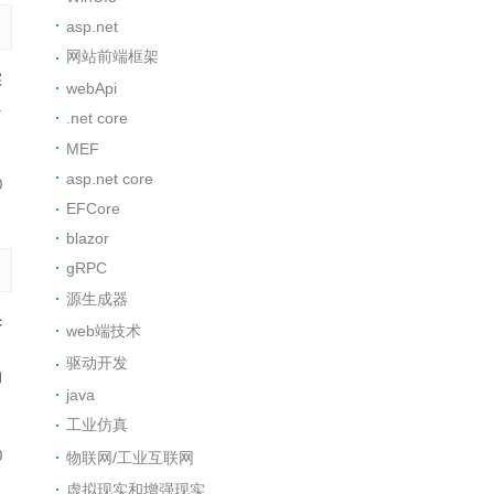
asp.net
网站前端框架
实
webApi
.
.net core
MEF
asp.net core
0
EFCore
blazor
gRPC
源生成器
c
web端技术
，
驱动开发
的
java
工业仿真
物联网/工业互联网
0
虚拟现实和增强现实