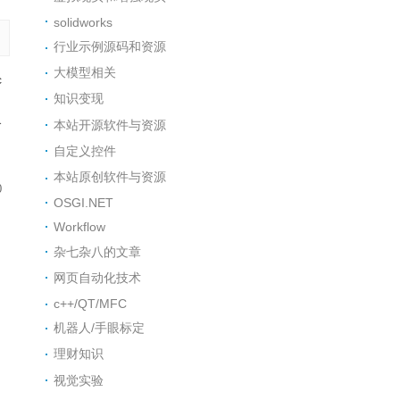
solidworks
行业示例源码和资源
大模型相关
c
知识变现
，
个
本站开源软件与资源
自定义控件
本站原创软件与资源
0
OSGI.NET
Workflow
杂七杂八的文章
网页自动化技术
c++/QT/MFC
机器人/手眼标定
理财知识
视觉实验