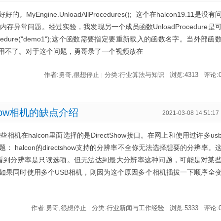
ngine.UnloadAllProcedures(); 这个在halcon19.11是没有
了内存异常问题。经过实验，我发现另一个成员函数UnloadProcedure是
Procedure("demo1");这个函数需要指定要重新载入的函数名字。当外部函
用不了。对于这个问题，勇哥录了一个视频放在
作者:勇哥,很想停止
分类:行业算法与知识
浏览:4313
评论:
|
|
|
Show相机的缺点介绍
2021-03-08 14:51:17
，这些相机在halcon里面选择的是DirectShow接口。在网上和使用过许多us
halcon的directshow支持的分辨率不全你无法选择想要的分辨率。
下，可以看到分辨率是只读选项。但无法达到最大分辨率这种问题，可能是对某
D如果同时使用多个USB相机，则因为这个原因多个相机插拔一下顺序全
作者:勇哥,很想停止
分类:行业新闻与工作经验
浏览:5333
评论:
|
|
|