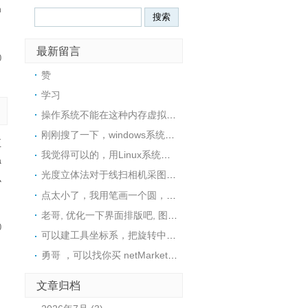
m
最新留言
0
赞
学习
操作系统不能在这种内存虚拟盘中安装的，所以没戏
刚刚搜了一下，windows系统下也可以用ImDisk这个工具在内存中创建一个RAM磁盘，然后在里面安装软件
正
我觉得可以的，用Linux系统可以很方便地在内存中创建一个tmpfs文件系统，然后在里面安装软件
a
光度立体法对于线扫相机采图，好像不是很适用，采图太麻烦了
么
点太小了，我用笔画一个圆，然后视觉找圆中心，精度还可以
老哥, 优化一下界面排版吧, 图片挡住文字了
0
可以建工具坐标系，把旋转中心往C点接近这样距离是不是就变小了呢？这样是否可行呢？
勇哥 ，可以找你买 netMarketing高版本 使用 halcon19.11或者可以用halcon23.11的源码吗。
文章归档