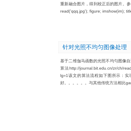
重新融合图片，得到校正后的图片。参考网上的matlab
read('qqq.jpg'); figure; imshow(im); titl
针对光照不均匀图像处理
基于二维伽马函数的光照不均匀图像自
算法http://journal.bit.edu.cn/zr/ch/r
lg=1该文的算法流程如下图所示：实现
好。。。。。。与其他传统方法相比gam