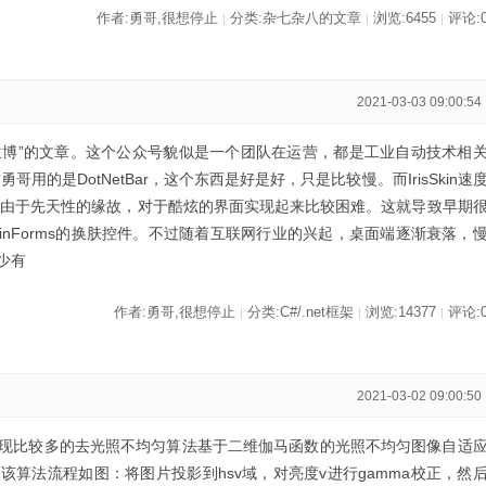
作者:勇哥,很想停止
分类:杂七杂八的文章
浏览:6455
评论:
|
|
|
2021-03-03 09:00:54
慧兰博”的文章。这个公众号貌似是一个团队在运营，都是工业自动技术相
勇哥用的是DotNetBar，这个东西是好是好，只是比较慢。而IrisSkin速
rms由于先天性的缘故，对于酷炫的界面实现起来比较困难。这就导致早期
nForms的换肤控件。不过随着互联网行业的兴起，桌面端逐渐衰落，
少有
作者:勇哥,很想停止
分类:C#/.net框架
浏览:14377
评论:
|
|
|
2021-03-02 09:00:50
现比较多的去光照不均匀算法基于二维伽马函数的光照不均匀图像自适
算法流程如图：将图片投影到hsv域，对亮度v进行gamma校正，然