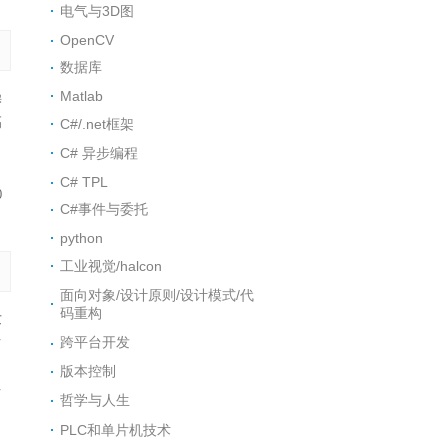
电气与3D图
OpenCV
数据库
Matlab
操
高
C#/.net框架
C# 异步编程
C# TPL
0
C#事件与委托
python
工业视觉/halcon
面向对象/设计原则/设计模式/代
码重构
发
跨平台开发
占
，
版本控制
占
哲学与人生
PLC和单片机技术