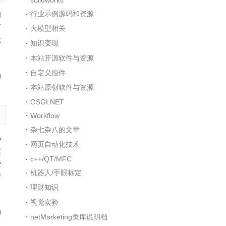
行业示例源码和资源
问
可
大模型相关
数
知识变现
本站开源软件与资源
自定义控件
0
本站原创软件与资源
OSGI.NET
Workflow
杂七杂八的文章
b
网页自动化技术
这
c++/QT/MFC
些
机器人/手眼标定
变
理财知识
视觉实验
0
netMarketing类库说明档