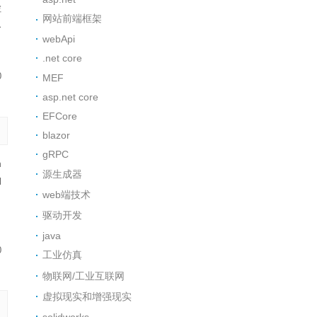
检
网站前端框架
界
webApi
.net core
0
MEF
asp.net core
EFCore
blazor
gRPC
m
源生成器
d
web端技术
，
驱动开发
java
0
工业仿真
物联网/工业互联网
虚拟现实和增强现实
solidworks