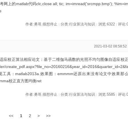
代码clc,close all; tic; im=imread('srcmpp.bmp'); %im=i
e
作者:勇哥,很想停止
分类:行业算法与知识
浏览:6322
评论:
|
|
|
2021-03-02 08:58:52
适应校正算法相应论文：基于二维伽马函数的光照不均匀图像自适应校
eader/create_pdf.aspx?file_no=20160216&year_id=2016&quarter_id=2&f
工具：matlab2013a.效果图：emmmm还原出来没有论文中效果那
ma校正直方图均衡ret
作者:勇哥,很想停止
分类:行业算法与知识
浏览:5585
评论:
|
|
|
<<
1
2
>
>>