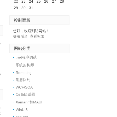
22
23
24
25
26
27
28
29
30
31
控制面板
您好，欢迎到访网站！
登录后台
查看权限
机
网站分类
的
F
.net程序调试
系统架构师
Remoting
0
消息队列
WCF/SOA
C#高级话题
Xamarin和MAUI
化
WinUI3
成
asp.net