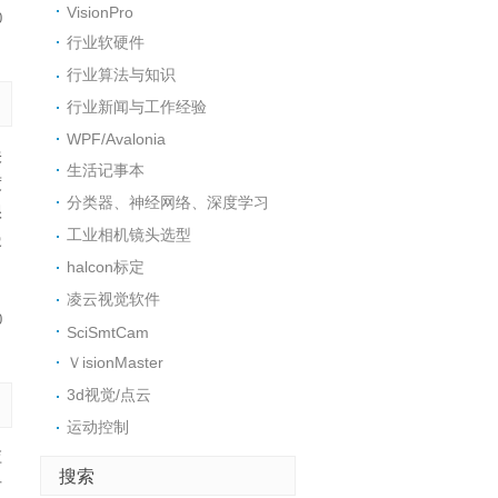
VisionPro
0
行业软硬件
行业算法与知识
行业新闻与工作经验
WPF/Avalonia
关
生活记事本
度
分类器、神经网络、深度学习
很
工业相机镜头选型
慢
halcon标定
凌云视觉软件
0
SciSmtCam
ＶisionMaster
3d视觉/点云
运动控制
应
搜索
后