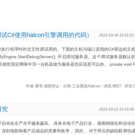
调试C#使用halcon引擎调用的代码）
2021-03-30 16:32:23
n引擎执行程序时的交互性调试用的。下面的主机与端口是指的C#那边的主
ine.StartDebugServer(); 开启调试服务器。这个调试服务器默认
6勇哥感觉指定网络中另一台机器做为服务器也应该是可以的。 private void 
作者:勇哥,很想停止
分类:工业视觉/halcon
浏览:8827
评论:
|
|
|
研究
2021-03-22 22:43:38
界自动化生产水平越来越高。 具体在电子产品行业， 随着精细化和自动
 深刻地影响着产品成品的质量和效率， 因此， 对于焊点的缺陷检测也