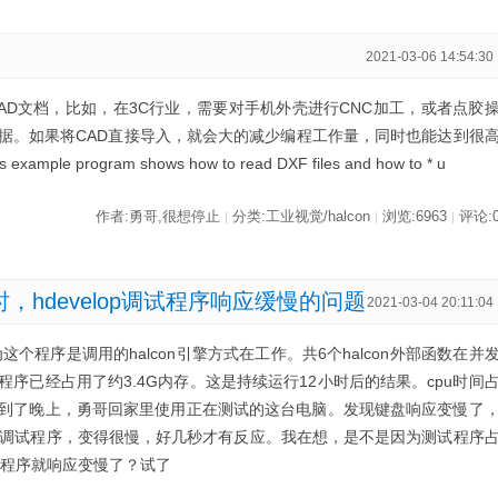
2021-03-06 14:54:30
AD文档，比如，在3C行业，需要对手机外壳进行CNC加工，或者点胶
据。如果将CAD直接导入，就会大的减少编程工作量，同时也能达到很
e program shows how to read DXF files and how to * u
作者:勇哥,很想停止
分类:工业视觉/halcon
浏览:6963
评论:
|
|
|
序时，hdevelop调试程序响应缓慢的问题
2021-03-04 20:11:04
为这个程序是调用的halcon引擎方式在工作。共6个halcon外部函数在并
序已经占用了约3.4G内存。这是持续运行12小时后的结果。cpu时间
到了晚上，勇哥回家里使用正在测试的这台电脑。发现键盘响应变慢了
单步一个调试程序，变得很慢，好几秒才有反应。我在想，是不是因为测试程序
p调试程序就响应变慢了？试了