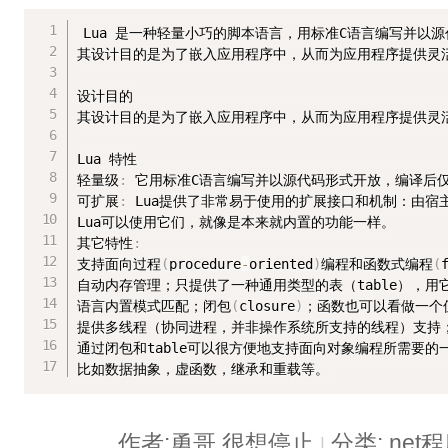
Lua 是一种轻量小巧的脚本语言，用标准C语言编写并以源
其设计目的是为了嵌入应用程序中，从而为应用程序提供灵活
设计目的

其设计目的是为了嵌入应用程序中，从而为应用程序提供灵活
Lua 特性

轻量级
:
 它用标准C语言编写并以源代码形式开放，编译后仅
可扩展
:
 Lua提供了非常易于使用的扩展接口和机制：由宿
Lua可以使用它们，就像是本来就内置的功能一样。

其它特性
:
支持面向过程
(
procedure
-
oriented
)
编程和函数式编程
(
自动内存管理；只提供了一种通用类型的表（table），用
语言内置模式匹配；闭包
(
closure
)
；函数也可以看做一个值
提供多线程（协同进程，并非操作系统所支持的线程）支持；
通过闭包和table可以很方便地支持面向对象编程所需要的一
比如数据抽象，虚函数，继承和重载等。
作者:勇哥,很想停止
分类:.ne
|