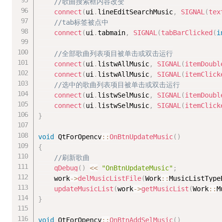
//歌曲搜索框内容改变
connect
(
ui
.
lineEditSearchMusic
,
SIGNAL
(
tex
//tab标签被点中
connect
(
ui
.
tabmain
,
SIGNAL
(
tabBarClicked
(
i
//全部歌曲列表项目被单击或双击运行
connect
(
ui
.
listwAllMusic
,
SIGNAL
(
itemDoubl
connect
(
ui
.
listwAllMusic
,
SIGNAL
(
itemClick
//选中的歌曲列表项目被单击或双击运行
connect
(
ui
.
listwSelMusic
,
SIGNAL
(
itemDoubl
connect
(
ui
.
listwSelMusic
,
SIGNAL
(
itemClick
}
void
 QtForOpencv
::
OnBtnUpdateMusic
(
)
{
//刷新歌曲
qDebug
(
)
<<
"OnBtnUpdateMusic"
;
	work
-
>
delMusicListFile
(
Work
::
MusicListType
updateMusicList
(
work
-
>
getMusicList
(
Work
::
M
}
void
 QtForOpencv
::
OnBtnAddSelMusic
(
)