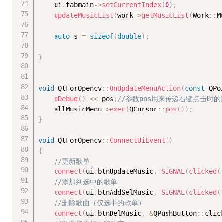
	ui
.
tabmain
-
>
setCurrentIndex
(
0
)
;
updateMusicList
(
work
-
>
getMusicList
(
Work
::
M
auto
 s 
=
sizeof
(
double
)
;
}
void
 QtForOpencv
::
OnUpdateMenuAction
(
const
 QPo
qDebug
(
)
<<
 pos
;
//参数pos用来传递右键点击
	allMusicMenu
-
>
exec
(
QCursor
::
pos
(
)
)
;
}
void
 QtForOpencv
::
ConnectUiEvent
(
)
{
//更新歌单
connect
(
ui
.
btnUpdateMusic
,
SIGNAL
(
clicked
(
//添加到选中的歌单
connect
(
ui
.
btnAddSelMusic
,
SIGNAL
(
clicked
(
//删除歌曲（仅选中的歌单）
connect
(
ui
.
btnDelMusic
,
&
QPushButton
::
clic