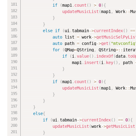
if
(
map1
.
count
(
)
>
0
)
{
updateMusicList
(
map1
,
 Work
::
Mu
}
}
else
if
(
ui
.
tabmain
-
>
currentIndex
(
)
==
auto
 list 
=
 work
-
>
getMusicSelPyLis
auto
 path 
=
 config
-
>
get
(
"mtvconfig
for
(
QMap
<
QString
,
 QString
>
::
itera
if
(
i
.
value
(
)
.
indexOf
(
data
.
toU
					map1
.
insert
(
i
.
key
(
)
,
 path 
}
}
if
(
map1
.
count
(
)
>
0
)
{
updateMusicList
(
map1
,
 Work
::
Mu
}
}
}
else
{
if
(
ui
.
tabmain
-
>
currentIndex
(
)
==
0
)
{
updateMusicList
(
work
-
>
getMusicList
}