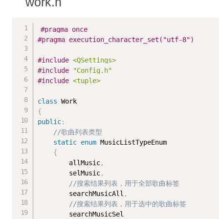
work.h
#
pragma
 once
#
pragma
 execution_character_set("utf-8")
#
include
<QSettings>
#
include
"Config.h"
#
include
<tuple>
class
Work
{
public
:
//歌曲列表类型
static
enum
 MusicListTypeEnum

{
		allMusic
,
		selMusic
,
//搜索结果列表，用于全部歌曲标签
		searchMusicAll
,
//搜索结果列表，用于选中的歌曲标签
		searchMusicSel
