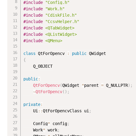
#
include
"Config.h"
#
include
"Work.h"
#
include
"CdiskFile.h"
#
include
"CcsvHelper.h"
#
include
<QTabWidget>
#
include
<QListWidget>
#
include
<QMenu>
class
QtForOpencv
:
public
{
	Q_OBJECT

public
:
QtForOpencv
(
QWidget 
*
parent 
=
 Q_NULLPTR
)
;
~
QtForOpencv
(
)
;
private
:
	Ui
::
QtForOpencvClass 
ui
;
	Config
*
 config
;
	Work
*
 work
;