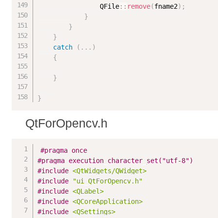
				QFile
::
remove
(
fname2
)
;
}
}
}
catch
(
.
.
.
)
{
}
}
QtForOpencv.h
#
pragma
 once
#
pragma
 execution_character_set("utf-8")
#
include
<QtWidgets/QWidget>
#
include
"ui_QtForOpencv.h"
#
include
<QLabel>
#
include
<QCoreApplication>
#
include
<QSettings>