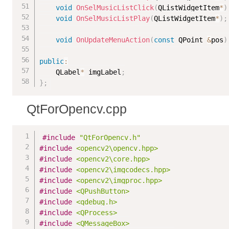
void
OnSelMusicListClick
(
QListWidgetItem
*
)
void
OnSelMusicListPlay
(
QListWidgetItem
*
)
;
void
OnUpdateMenuAction
(
const
 QPoint 
&
pos
)
public
:
	QLabel
*
 imgLabel
;
}
;
QtForOpencv.cpp
#
include
"QtForOpencv.h"
#
include
<opencv2\opencv.hpp>
#
include
<opencv2\core.hpp>
#
include
<opencv2\imgcodecs.hpp>
#
include
<opencv2\imgproc.hpp>
#
include
<QPushButton>
#
include
<qdebug.h>
#
include
<QProcess>
#
include
<QMessageBox>