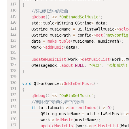
{
//添加到选中的歌曲
qDebug
(
)
<<
"OnBtnAddSelMusic"
;
	std
::
tuple
<
QString
,
QString
>
 data
;
	QString musicName 
=
 ui
.
listwAllMusic
-
>
sele
	QString musicPath 
=
 config
-
>
get
(
"mtvconfig
	data 
=
make_tuple
(
musicName
,
 musicPath
)
;
	work
-
>
addMusic
(
data
)
;
updateMusicList
(
work
-
>
getMusicList
(
Work
::
M
	QMessageBox
::
about
(
NULL
,
"信息"
,
"添加成功！
}
void
 QtForOpencv
::
OnBtnDelMusic
(
)
{
qDebug
(
)
<<
"OnBtnDelMusic"
;
//删除选中歌曲列表中的歌曲
if
(
ui
.
tabmain
-
>
currentIndex
(
)
>
0
)
{
		QString musicName 
=
 ui
.
listwSelMusic
-
>
		work
-
>
delMusic
(
musicName
)
;
updateMusicList
(
work
-
>
getMusicList
(
Wor