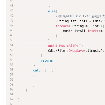
}
else
{
//如果allMusic.txt不存
					QStringList list1 
=
 CdiskF
foreach
(
QString m
,
 list1
)
{
						musicListAll
.
insert
(
m
,
}
}
updateMusicAllPy
(
)
;
				CdiskFile
::
QMapSave
(
allmusicPa
}
return
;
}
catch
(
.
.
.
)
{
}
}
}