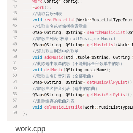
Work
(
Config
*
 config
)
;
~
Work
(
)
;
//读取音乐列表
void
readMusicList
(
Work
::
MusicListTypeEnum
//按歌曲名或者简拼搜索歌曲
	QMap
<
QString
,
 QString
>
searchMuslicList
(
QS
//取歌曲列表(枚举：allMusic,selMusic)
	QMap
<
QString
,
 QString
>
getMusicList
(
Work
::
//添加歌曲到选中的歌单
void
addMusic
(
std
::
tuple
<
QString
,
 QString 
//删除选中歌单的歌（不能删除全部歌单中的歌）
void
delMusic
(
QString musicName
)
;
//取歌曲名拼音列表（全部歌曲）
	QMap
<
QString
,
 QString
>
getMusicAllPyList
(
)
//取歌曲名拼音列表（选中的歌曲）
	QMap
<
QString
,
 QString
>
getMusicSelPyList
(
)
//删除缓存的歌曲列表
void
delMusicListFile
(
Work
::
MusicListTypeE
}
;
work.cpp