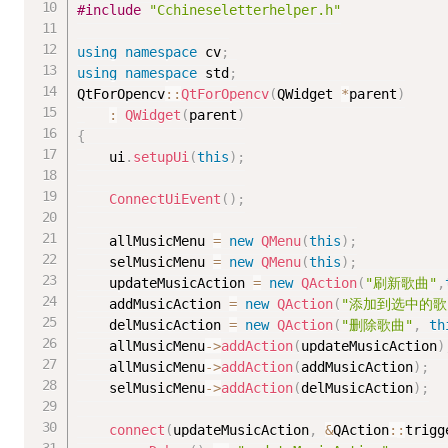
#
include
"Cchineseletterhelper.h"
using
namespace
 cv
;
using
namespace
 std
;
QtForOpencv
::
QtForOpencv
(
QWidget 
*
parent
)
:
QWidget
(
parent
)
{
	ui
.
setupUi
(
this
)
;
ConnectUiEvent
(
)
;
	allMusicMenu 
=
new
QMenu
(
this
)
;
	selMusicMenu 
=
new
QMenu
(
this
)
;
	updateMusicAction 
=
new
QAction
(
"刷新歌曲"
,
	addMusicAction 
=
new
QAction
(
"添加到选中的歌
	delMusicAction 
=
new
QAction
(
"删除歌曲"
,
th
	allMusicMenu
-
>
addAction
(
updateMusicAction
)
	allMusicMenu
-
>
addAction
(
addMusicAction
)
;
	selMusicMenu
-
>
addAction
(
delMusicAction
)
;
connect
(
updateMusicAction
,
&
QAction
::
trigg