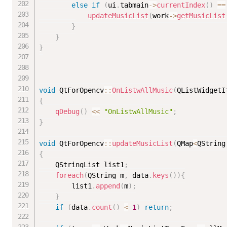
else
if
(
ui
.
tabmain
-
>
currentIndex
(
)
==
updateMusicList
(
work
-
>
getMusicList
}
}
}
void
 QtForOpencv
::
OnListwAllMusic
(
QListWidgetI
{
qDebug
(
)
<<
"OnListwAllMusic"
;
}
void
 QtForOpencv
::
updateMusicList
(
QMap
<
QString
{
	QStringList list1
;
foreach
(
QString m
,
 data
.
keys
(
)
)
{
		list1
.
append
(
m
)
;
}
if
(
data
.
count
(
)
<
1
)
return
;