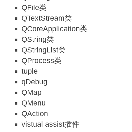
QFile类
QTextStream类
QCoreApplication类
QString类
QStringList类
QProcess类
tuple
qDebug
QMap
QMenu
QAction
vistual assist插件