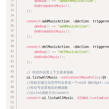
qDebug
(
)
<<
"updateMusicAction"
;
OnBtnUpdateMusic
(
)
;
}
)
;
connect
(
addMusicAction
,
&
QAction
::
triggere
qDebug
(
)
<<
"addMusicAction"
;
OnBtnAddSelMusic
(
)
;
}
)
;
connect
(
delMusicAction
,
&
QAction
::
triggere
qDebug
(
)
<<
"delMusicAction"
;
OnBtnDelMusic
(
)
;
}
)
;
// 给控件设置上下文菜单策略
	ui
.
listwAllMusic
-
>
setContextMenuPolicy
(
Qt
:
//鼠标右键点击控件时会发送一个void QWidget::custom
//给信号设置相应的槽函数
//以slot函数方式connect
connect
(
ui
.
listwAllMusic
,
SIGNAL
(
customCon