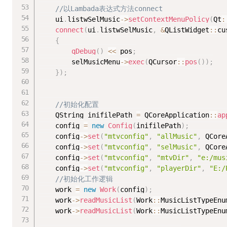
//以Lambada表达式方法connect
	ui
.
listwSelMusic
-
>
setContextMenuPolicy
(
Qt
:
connect
(
ui
.
listwSelMusic
,
&
QListWidget
::
cu
{
qDebug
(
)
<<
 pos
;
		selMusicMenu
-
>
exec
(
QCursor
::
pos
(
)
)
;
}
)
;
//初始化配置
	QString inifilePath 
=
 QCoreApplication
::
ap
	config 
=
new
Config
(
inifilePath
)
;
	config
-
>
set
(
"mtvconfig"
,
"allMusic"
,
 QCore
	config
-
>
set
(
"mtvconfig"
,
"selMusic"
,
 QCore
	config
-
>
set
(
"mtvconfig"
,
"mtvDir"
,
"e:/mus
	config
-
>
set
(
"mtvconfig"
,
"playerDir"
,
"E:/
//初始化工作逻辑
	work 
=
new
Work
(
config
)
;
	work
-
>
readMusicList
(
Work
::
MusicListTypeEnu
	work
-
>
readMusicList
(
Work
::
MusicListTypeEnu