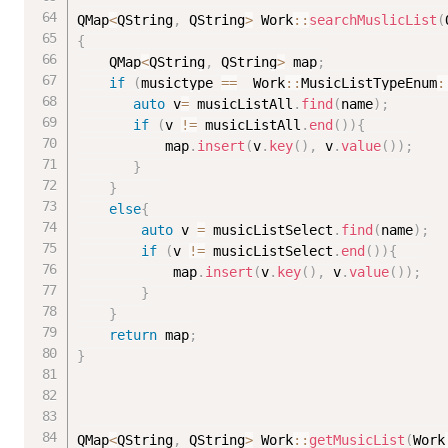
QMap
<
QString
,
 QString
>
 Work
::
searchMuslicList
(
{
	QMap
<
QString
,
 QString
>
 map
;
if
(
musictype 
==
  Work
::
MusicListTypeEnum
:
auto
 v
=
 musicListAll
.
find
(
name
)
;
if
(
v 
!=
 musicListAll
.
end
(
)
)
{
		   map
.
insert
(
v
.
key
(
)
,
 v
.
value
(
)
)
;
}
}
else
{
auto
 v 
=
 musicListSelect
.
find
(
name
)
;
if
(
v 
!=
 musicListSelect
.
end
(
)
)
{
			map
.
insert
(
v
.
key
(
)
,
 v
.
value
(
)
)
;
}
}
return
 map
;
}
QMap
<
QString
,
 QString
>
 Work
::
getMusicList
(
Work