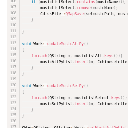
if
(
musicListSelect
.
contains
(
musicName
)
)
{
		musicListSelect
.
remove
(
musicName
)
;
		CdiskFile
::
QMapSave
(
selmusicPath
,
 musi
}
}
void
 Work
::
updateMusicAllPy
(
)
{
foreach
(
QString m
,
 musicListAll
.
keys
(
)
)
{
		musicAllPyList
.
insert
(
m
,
 Cchineselette
}
}
void
 Work
::
updateMusicSelPy
(
)
{
foreach
(
QString m
,
 musicListSelect
.
keys
(
)
)
		musicSelPyList
.
insert
(
m
,
 Cchineselette
}
}
QMap
<
QString
,
 QString
>
 Work
::
getMusicAllPyList