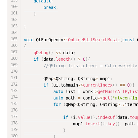
default
:
break
;
}
}
void
 QtForOpencv
::
OnLineEditSearchMusic
(
const
 
{
qDebug
(
)
<<
 data
;
if
(
data
.
length
(
)
>
0
)
{
//QString firstLetters = Cchineselette
		QMap
<
QString
,
 QString
>
 map1
;
if
(
ui
.
tabmain
-
>
currentIndex
(
)
==
0
)
{
auto
 list 
=
 work
-
>
getMusicAllPyLis
auto
 path 
=
 config
-
>
get
(
"mtvconfig
for
(
QMap
<
QString
,
 QString
>
::
itera
if
(
i
.
value
(
)
.
indexOf
(
data
.
toU
					map1
.
insert
(
i
.
key
(
)
,
 path 
}
}