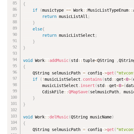
{
if
(
musictype 
==
 Work
::
MusicListTypeEnum
::
return
 musicListAll
;
}
else
{
return
 musicListSelect
;
}
}
void
 Work
::
addMusic
(
std
::
tuple
<
QString 
,
QStrin
{
	QString selmusicPath 
=
 config
-
>
get
(
"mtvcon
if
(
!
musicListSelect
.
contains
(
std
::
get
<
0
>
(
		musicListSelect
.
insert
(
std
::
get
<
0
>
(
dat
		CdiskFile
::
QMapSave
(
selmusicPath
,
 musi
}
}
void
 Work
::
delMusic
(
QString musicName
)
{
	QString selmusicPath 
=
 config
-
>
get
(
"mtvcon