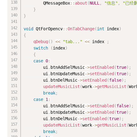
		QMessageBox
::
about
(
NULL
,
"信息"
,
"已经
}
}
void
 QtForOpencv
::
OnTabChange
(
int
 index
)
{
qDebug
(
)
<<
"tab..."
<<
 index 
;
switch
(
index
)
{
case
0
:
		ui
.
btnAddSelMusic
-
>
setEnabled
(
true
)
;
		ui
.
btnUpdateMusic
-
>
setEnabled
(
true
)
;
		ui
.
btnDelMusic
-
>
setEnabled
(
false
)
;
updateMusicList
(
work
-
>
getMusicList
(
Wor
break
;
case
1
:
		ui
.
btnAddSelMusic
-
>
setEnabled
(
false
)
;
		ui
.
btnUpdateMusic
-
>
setEnabled
(
true
)
;
		ui
.
btnDelMusic
-
>
setEnabled
(
true
)
;
updateMusicList
(
work
-
>
getMusicList
(
Wor
break
;