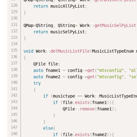
return
 musicAllPyList
;
}
QMap
<
QString
,
 QString
>
 Work
::
getMusicSelPyList
return
 musicSelPyList
;
}
void
 Work
::
delMusicListFile
(
MusicListTypeEnum 
{
	QFile file
;
auto
 fname1 
=
 config
-
>
get
(
"mtvconfig"
,
"al
auto
 fname2 
=
 config
-
>
get
(
"mtvconfig"
,
"se
try
{
if
(
musictype 
==
 Work
::
MusicListTypeEn
if
(
file
.
exists
(
fname1
)
)
{
				QFile
::
remove
(
fname1
)
;
}
}
else
{
if
(
file
.
exists
(
fname2
)
)
{