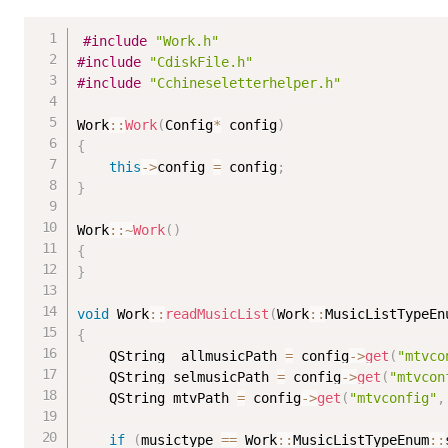
#
include
"Work.h"
#
include
"CdiskFile.h"
#
include
"Cchineseletterhelper.h"
Work
::
Work
(
Config
*
 config
)
{
this
-
>
config 
=
 config
;
}
Work
::
~
Work
(
)
{
}
void
 Work
::
readMusicList
(
Work
::
MusicListTypeEn
{
	QString  allmusicPath 
=
 config
-
>
get
(
"mtvco
	QString selmusicPath 
=
 config
-
>
get
(
"mtvcon
	QString mtvPath 
=
 config
-
>
get
(
"mtvconfig"
,
if
(
musictype 
==
 Work
::
MusicListTypeEnum
::