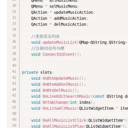
	QMenu 
*
 allMusicMenu
;
	QMenu 
*
 selMusicMenu
;
	QAction 
*
 updateMusicAction
;
	QAction 
*
 addMusicAction
;
	QAction 
*
 delMusicAction
;
//更新音乐列表
void
updateMusicList
(
QMap
<
QString
,
QString
>
//注册UI信号与槽
void
ConnectUiEvent
(
)
;
private
 slots
:
void
OnBtnUpdateMusic
(
)
;
void
OnBtnAddSelMusic
(
)
;
void
OnBtnDelMusic
(
)
;
void
OnLineEditSearchMusic
(
const
 QString d
void
OnTabChange
(
int
 index
)
;
void
OnListwAllMusic
(
QListWidgetItem 
*
 ite
void
OnAllMusicListClick
(
QListWidgetItem
*
)
void
OnAllMusicListPlay
(
QListWidgetItem
*
)
;