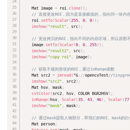
	Mat image 
=
 roi
.
clone
(
)
;
// 直接更改ROI，因为是直接赋值的，指向同一块
	roi
.
setTo
(
Scalar
(
255
,
0
,
0
)
)
;
imshow
(
"result"
,
 src
)
;
// 更改拷贝的ROI，指向不同的内存区域，所以原图
	image
.
setTo
(
Scalar
(
0
,
0
,
255
)
)
;
imshow
(
"result2"
,
 src
)
;
imshow
(
"copy roi"
,
 image
)
;
// 获取不规则形状的ROI，通过inRange函数
	Mat src2 
=
imread
(
"G
:
/
/
opencvTest
//tinygre
imshow
(
"src2"
,
 src2
)
;
	Mat hsv
,
 mask
;
cvtColor
(
src2
,
 hsv
,
 COLOR_BGR2HSV
)
;
inRange
(
hsv
,
Scalar
(
35
,
43
,
46
)
,
Scalar
(
77
imshow
(
"mask"
,
 mask
)
;
// 通过mask提取人物部分，即我们的ROI。mas
	Mat person
;