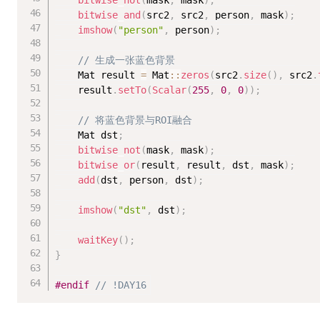
bitwise_not
(
mask
,
 mask
)
;
bitwise_and
(
src2
,
 src2
,
 person
,
 mask
)
;
imshow
(
"person"
,
 person
)
;
// 生成一张蓝色背景
	Mat result 
=
 Mat
::
zeros
(
src2
.
size
(
)
,
 src2
.
	result
.
setTo
(
Scalar
(
255
,
0
,
0
)
)
;
// 将蓝色背景与ROI融合
	Mat dst
;
bitwise_not
(
mask
,
 mask
)
;
bitwise_or
(
result
,
 result
,
 dst
,
 mask
)
;
add
(
dst
,
 person
,
 dst
)
;
imshow
(
"dst"
,
 dst
)
;
waitKey
(
)
;
}
#
endif
// !DAY16