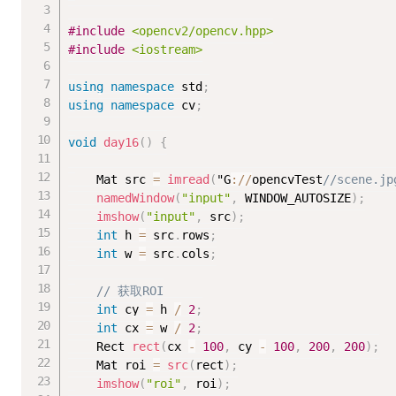
#
include
<opencv2/opencv.hpp>
#
include
<iostream>
using
namespace
 std
;
using
namespace
 cv
;
void
day16
(
)
{
	Mat src 
=
imread
(
"G
:
/
/
opencvTest
//scene.jp
namedWindow
(
"input"
,
 WINDOW_AUTOSIZE
)
;
imshow
(
"input"
,
 src
)
;
int
 h 
=
 src
.
rows
;
int
 w 
=
 src
.
cols
;
// 获取ROI
int
 cy 
=
 h 
/
2
;
int
 cx 
=
 w 
/
2
;
	Rect 
rect
(
cx 
-
100
,
 cy 
-
100
,
200
,
200
)
;
	Mat roi 
=
src
(
rect
)
;
imshow
(
"roi"
,
 roi
)
;