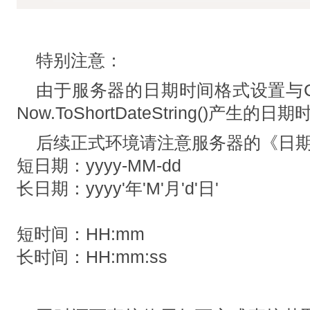
特别注意：
由于服务器的日期时间格式设置与
Now.ToShortDateString()
产生的日期
后续正式环境请注意服务器的《
日期
短日期：
yyyy-MM-dd
长日期：
yyyy'年'M'月'd'日'
短时间：
HH:mm
长时间：
HH:mm:ss