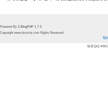
Powered By
Z-BlogPHP 1.7.3
Copyright www.skcircle.com Rights Reserved.
鄂I
站长QQ:49610