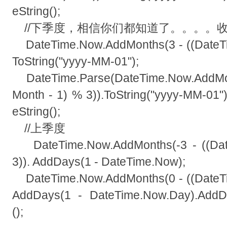
eString();
//下季度，相信你们都知道了。。。。
DateTime.Now.AddMonths(3 - ((DateTim
ToString("yyyy-MM-01");
DateTime.Parse(DateTime.Now.AddMon
Month - 1) % 3)).ToString("yyyy-MM-01"
eString();
//上季度
DateTime.Now.AddMonths(-3 - ((Dat
3)). AddDays(1 - DateTime.Now);
DateTime.Now.AddMonths(0 - ((DateTim
AddDays(1 - DateTime.Now.Day).AddDay
();