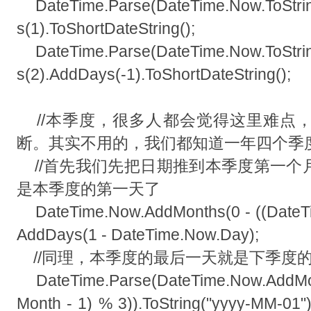
DateTime.Parse(DateTime.Now.ToString
s(1).ToShortDateString();
DateTime.Parse(DateTime.Now.ToString
s(2).AddDays(-1).ToShortDateString();
//本季度，很多人都会觉得这里难点
断。其实不用的，我们都知道一年四个季
//首先我们先把日期推到本季度第一个
是本季度的第一天了
DateTime.Now.AddMonths(0 - ((DateTim
AddDays(1 - DateTime.Now.Day);
//同理，本季度的最后一天就是下季度
DateTime.Parse(DateTime.Now.AddMon
Month - 1) % 3)).ToString("yyyy-MM-01"