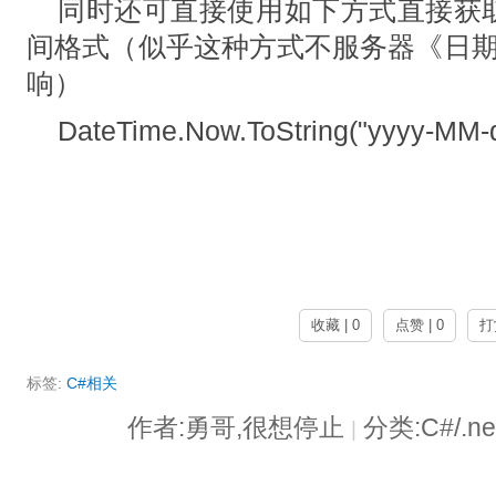
同时还可直接使用如下方式直接获
间格式（似乎这种方式不服务器《日期
响）
DateTime.Now.ToString("yyyy-MM
收藏 | 0
点赞 | 0
打
标签:
C#相关
作者:勇哥,很想停止
分类:C#/.n
|