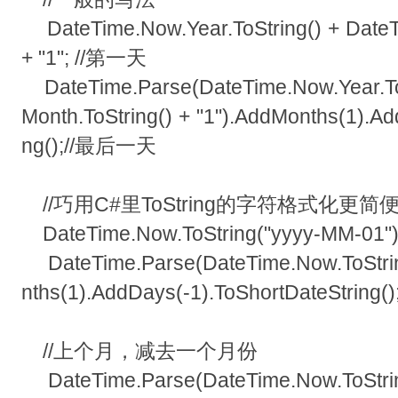
DateTime.Now.Year.ToString() + DateT
+ "1"; //第一天
DateTime.Parse(DateTime.Now.Year.ToS
Month.ToString() + "1").AddMonths(1).Ad
ng();//最后一天
//巧用C#里ToString的字符格式化更简
DateTime.Now.ToString("yyyy-MM-01"
DateTime.Parse(DateTime.Now.ToStri
nths(1).AddDays(-1).ToShortDateString(
//上个月，减去一个月份
DateTime.Parse(DateTime.Now.ToStri