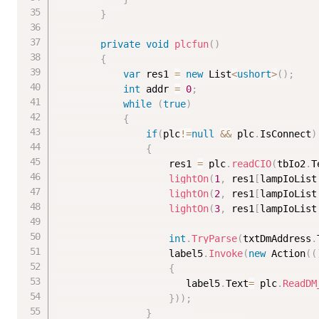
}
private
void
plcfun
(
)
{
var
 res1 
=
new
List
<
ushort
>
(
)
;
int
 addr 
=
0
;
while
(
true
)
{
if
(
plc
!=
null
&&
 plc
.
IsConnect
)
{
                    res1 
=
 plc
.
readCIO
(
tbIo2
.
T
lightOn
(
1
,
 res1
[
lampIoList
lightOn
(
2
,
 res1
[
lampIoList
lightOn
(
3
,
 res1
[
lampIoList
int
.
TryParse
(
txtDmAddress
.
                    label5
.
Invoke
(
new
Action
(
(
{
                       label5
.
Text
=
 plc
.
ReadDM
}
)
)
;
}