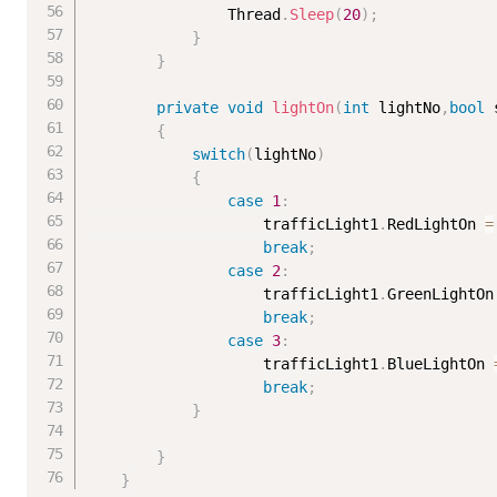
                Thread
.
Sleep
(
20
)
;
}
}
private
void
lightOn
(
int
 lightNo
,
bool
 
{
switch
(
lightNo
)
{
case
1
:
                    trafficLight1
.
RedLightOn 
=
break
;
case
2
:
                    trafficLight1
.
GreenLightOn
break
;
case
3
:
                    trafficLight1
.
BlueLightOn 
break
;
}
}
}