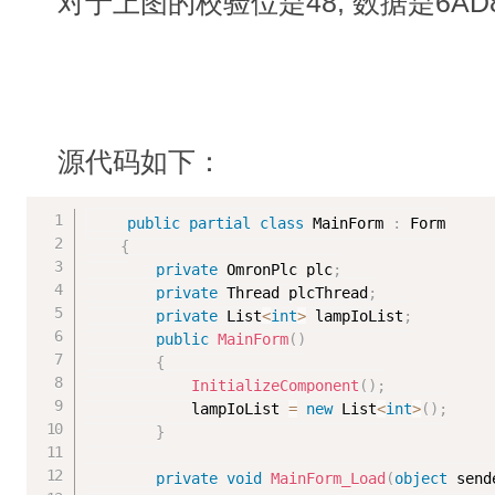
对于上图的校验位是48, 数据是6AD
源代码如下：
public
partial
class
MainForm
:
 Form

{
private
 OmronPlc plc
;
private
 Thread plcThread
;
private
 List
<
int
>
 lampIoList
;
public
MainForm
(
)
{
InitializeComponent
(
)
;
            lampIoList 
=
new
List
<
int
>
(
)
;
}
private
void
MainForm_Load
(
object
 send