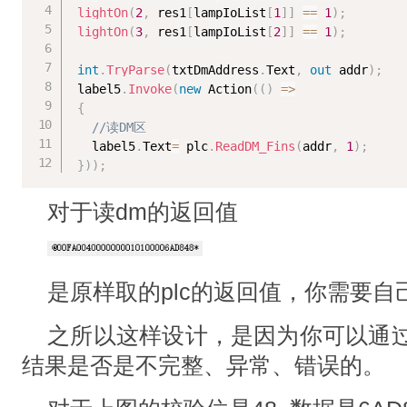
lightOn
(
2
,
 res1
[
lampIoList
[
1
]
]
==
1
)
;
lightOn
(
3
,
 res1
[
lampIoList
[
2
]
]
==
1
)
;
int
.
TryParse
(
txtDmAddress
.
Text
,
out
 addr
)
;
 label5
.
Invoke
(
new
Action
(
(
)
=
>
{
//读DM区
   label5
.
Text
=
 plc
.
ReadDM_Fins
(
addr
,
1
)
;
}
)
)
;
对于读dm的返回值
是原样取的plc的返回值，你需要
之所以这样设计，是因为你可以通过
结果是否是不完整、异常、错误的。