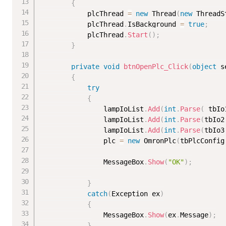
{
            plcThread 
=
new
Thread
(
new
ThreadS
            plcThread
.
IsBackground 
=
true
;
            plcThread
.
Start
(
)
;
}
private
void
btnOpenPlc_Click
(
object
 s
{
try
{
                lampIoList
.
Add
(
int
.
Parse
(
 tbIo
                lampIoList
.
Add
(
int
.
Parse
(
tbIo2
                lampIoList
.
Add
(
int
.
Parse
(
tbIo3
                plc 
=
new
OmronPlc
(
tbPlcConfig
                MessageBox
.
Show
(
"OK"
)
;
}
catch
(
Exception ex
)
{
                MessageBox
.
Show
(
ex
.
Message
)
;
}