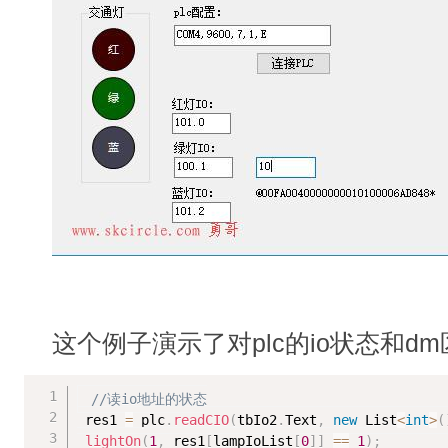
这个例子演示了对plc的io状态和d
//读io地址的状态
 res1 
=
 plc
.
readCIO
(
tbIo2
.
Text
,
new
List
<
int
>
(
lightOn
(
1
,
 res1
[
lampIoList
[
0
]
]
==
1
)
;