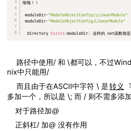
惭愧！！

 moduleDir
=
"ModuleObjectConfig\\LinearModule"
 moduleDir
=
"ModuleObjectConfig/LinearModule"
  Directory
.
Exists
(
moduleDir
)
 这样的
.
net函数都
路径中使用/ 和 \都可以，不过Win
nix中只能用/
而且由于在ASCII中字符 \ 是
转义
多加一个，所以是 \; 而 / 则不需多添
对于路径加@
正斜杠/ 加@ 没有作用