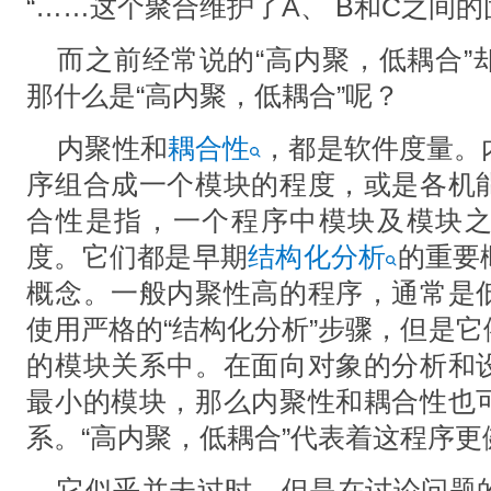
“……这个聚合维护了A、 B和C之间的
⽽之前经常说的“⾼内聚，低耦合”
那什么是“⾼内聚，低耦合”呢？
内聚性和
耦合性
，都是软件度量。
序组合成⼀个模块的程度，或是各机
合性是指，⼀个程序中模块及模块
度。它们都是早期
结构化分析
的重要
概念。⼀般内聚性⾼的程序，通常是
使⽤严格的“结构化分析”步骤，但是
的模块关系中。在⾯向对象的分析和
最⼩的模块，那么内聚性和耦合性也
系。“高内聚，低耦合”代表着这程序
它似乎并未过时，但是在讨论问题