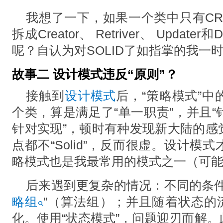
我想了⼀下，如果⼀个类中只有CR
拆成Creator、 Retriver、 Updat
呢？⾃认为对SOLID了如指掌的我⼀
故事二 设计模式违反“原则”？
接触到
设计模式
后，“策略模式”
个类，算是满⾜了“单⼀职责”，并且
针对实现”，顿时有种发现新⼤陆的感觉
点都不“Solid”，反⽽很虚。设计
略模式也是我最常⽤的模式之⼀（可
后来遇到更复杂的情况：不同的条件
略组
”（算法组）；并且随着状态的
化。使⽤“状态模式”，问题迎刃⽽解