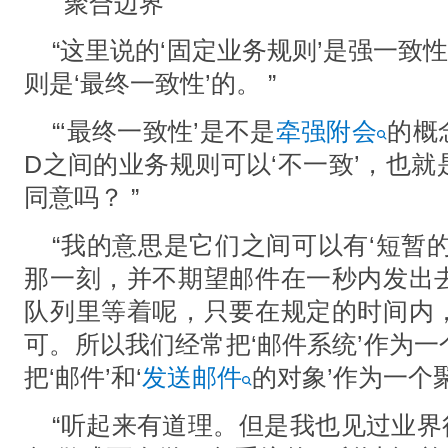
聚合边界
“这⾥说的‘固定业务规则’是强⼀致
则是‘最终⼀致性’的。 ”
“‘最终⼀致性’是不是
牵强附会
的概
D之间的业务规则可以‘不⼀致’，也
同意吗？ ”
“我的意思是它们之间可以有‘短暂
那⼀刻，并不期望邮件在⼀秒内发出
队列⾥等着呢，只要在规定的时间内
可。所以我们经常把‘邮件系统’作为
把‘邮件’和‘
发送邮件
的对象’作为⼀个聚
“听起来有道理。但是我也⻅过业界很