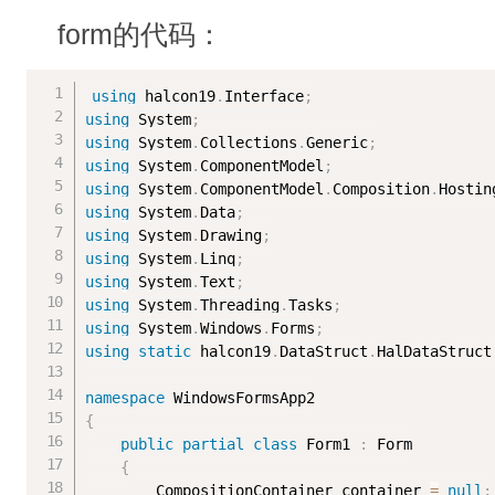
form的代码：
using
 halcon19
.
Interface
;
using
 System
;
using
 System
.
Collections
.
Generic
;
using
 System
.
ComponentModel
;
using
 System
.
ComponentModel
.
Composition
.
Hostin
using
 System
.
Data
;
using
 System
.
Drawing
;
using
 System
.
Linq
;
using
 System
.
Text
;
using
 System
.
Threading
.
Tasks
;
using
 System
.
Windows
.
Forms
;
using
static
 halcon19
.
DataStruct
.
HalDataStruct
namespace
{
public
partial
class
Form1
:
 Form

{
        CompositionContainer container 
=
null
;