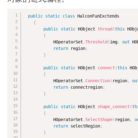
public
static
class
HalconFunExctends
{
public
static
 HObject 
thread
(
this
 HObj
{
            HOperatorSet
.
Threshold
(
img
,
out
 HO
return
 region
;
}
public
static
 HObject 
connect
(
this
 HOb
{
            HOperatorSet
.
Connection
(
region
,
ou
return
 connectregion
;
}
public
static
 HObject 
shape_connect
(
th
{
            HOperatorSet
.
SelectShape
(
region
,
o
return
 selectRegion
;
}