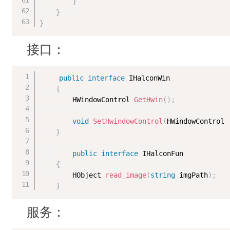
}
}
}
接口：
public
interface
IHalconWin
{
        HWindowControl 
GetHwin
(
)
;
void
SetHwindowControl
(
HWindowControl 
}
public
interface
IHalconFun
{
        HObject 
read_image
(
string
 imgPath
)
;
}
服务：