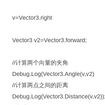
v=Vector3.right
Vector3 v2=Vector3.forward;
//计算两个向量的夹角
Debug.Log(Vector3.Angle(v,v2)
//计算两点之间的距离
Debug.Log(Vector3.Distance(v,v2))