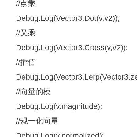
//点乘
Debug.Log(Vector3.Dot(v,v2));
//叉乘
Debug.Log(Vector3.Cross(v,v2));
//插值
Debug.Log(Vector3.Lerp(Vector3.zer
//向量的模
Debug.Log(v.magnitude);
//规一化向量
Debug.Log(v.normalized);