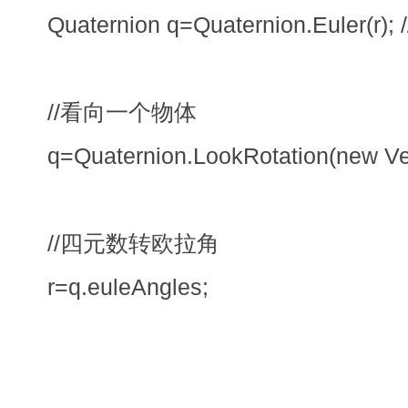
Quaternion q=Quaternion.Eule
//看向一个物体
q=Quaternion.LookRotation(new Vec
//四元数转欧拉角
r=q.euleAngles;