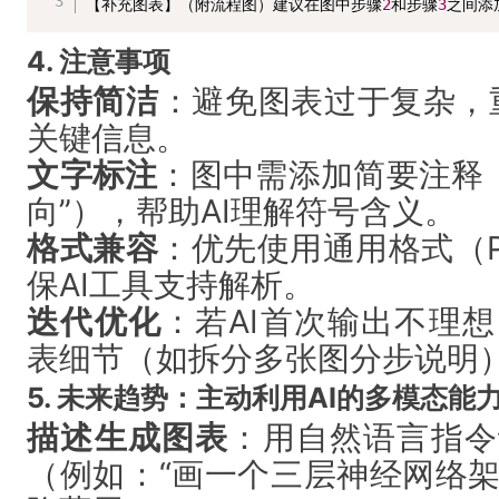
【补充图表】（附流程图）建议在图中步骤
2
和步骤
3
之间添
4. 注意事项
保持简洁
：避免图表过于复杂，
关键信息。
文字标注
：图中需添加简要注释（
向”），帮助AI理解符号含义。
格式兼容
：优先使用通用格式（PN
保AI工具支持解析。
迭代优化
：若AI首次输出不理
表细节（如拆分多张图分步说明
5. 未来趋势：主动利用AI的多模态能
描述生成图表
：用自然语言指令
（例如：“画一个三层神经网络