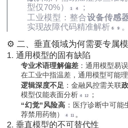
型仅70%）
；
1
4
工业模型：整合‌
设备传感
实现故障代码精准解析
6
9
⚙️ 二、垂直领域为何需要专属
1. ‌
通用模型的固有缺陷
专业术语理解偏差
‌：通用模型易
在工业中指温差，通用模型可能
逻辑深度不足
‌：金融风控需关联‌
模型仅能表面分析
；
4
12
“幻觉”风险高
‌：医疗诊断中可能
荐禁用药物）
。
4
11
2. ‌
垂直模型的不可替代性