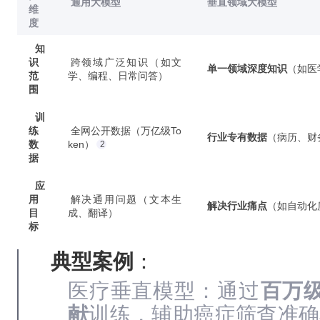
通用大模型
垂直领域大模型
维
度
知
识
跨领域广泛知识（如文
单一领域深度知识
‌（如
范
学、编程、日常问答）
围
训
练
全网公开数据（万亿级To
行业专有数据
‌（病历、
数
ken）
2
据
应
用
解决通用问题（文本生
解决行业痛点
‌（如自动
目
成、翻译）
标
典型案例
‌：
医疗垂直模型：通过‌
百万
献
‌训练，辅助癌症筛查准确