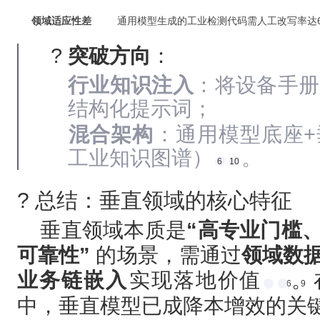
领域适应性差
通用模型生成的工业检测代码需人工改写率达6
? ‌
突破方向
‌：
行业知识注入
‌：将设备手
结构化提示词；
混合架构
‌：通用模型底座
工业知识图谱）
。
6
10
? 总结：垂直领域的核心特征
垂直领域本质是‌
“高专业门槛
可靠性”
‌ 的场景，需通过‌
领域数
业务链嵌入
‌实现落地价值
。
6
9
中，垂直模型已成降本增效的关