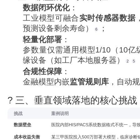
数据闭环优化
‌：
工业模型可融合‌
实时传感器数据
预测设备剩余寿命）
；
6
轻量化部署
‌：
参数量仅需通用模型1/10（10亿级
缘设备（如工厂本地服务器）
2
5
合规性保障
‌：
金融模型内嵌‌
监管规则库
‌，自动
? 三、垂直领域落地的核心挑战
挑战
案例说明
数据壁垒
医院内部HIS/PACS系统数据格式不统一，
成本收益失衡
某三甲医院投入500万部署大模型，临床诊断错