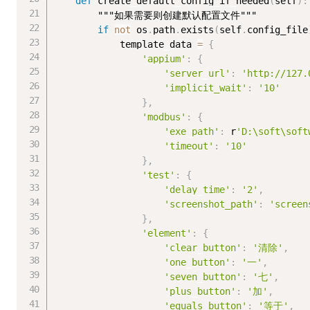
def
 create_default_config_if_needed
(
self
)
:
"""如果需要则创建默认配置文件"""
if
not
 os
.
path
.
exists
(
self
.
config_file
            template_data 
=
{
'appium'
:
{
'server_url'
:
'http://127.
'implicit_wait'
:
'10'
}
,
'modbus'
:
{
'exe_path'
:
 r
'D:\soft\soft
'timeout'
:
'10'
}
,
'test'
:
{
'delay_time'
:
'2'
,
'screenshot_path'
:
'screen
}
,
'element'
:
{
'clear_button'
:
'清除'
,
'one_button'
:
'一'
,
'seven_button'
:
'七'
,
'plus_button'
:
'加'
,
'equals_button'
:
'等于'
,