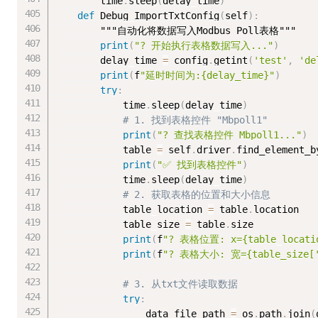
        time
.
sleep
(
delay_time
)
def
 Debug_ImportTxtConfig
(
self
)
:
"""自动化将数据写入Modbus Poll表格"""
print
(
"? 开始执行表格数据写入..."
)
        delay_time 
=
 config
.
getint
(
'test'
,
'de
print
(
f
"延时时间为:{delay_time}"
)
try
:
            time
.
sleep
(
delay_time
)
# 1. 找到表格控件 "Mbpoll1"
print
(
"? 查找表格控件 Mbpoll1..."
)
            table 
=
 self
.
driver
.
find_element_b
print
(
"✅ 找到表格控件"
)
            time
.
sleep
(
delay_time
)
# 2. 获取表格的位置和大小信息
            table_location 
=
 table
.
location

            table_size 
=
 table
.
size

print
(
f
"? 表格位置: x={table_locatio
print
(
f
"? 表格大小: 宽={table_size['w
# 3. 从txt文件读取数据
try
:
                data_file_path 
=
 os
.
path
.
join
(