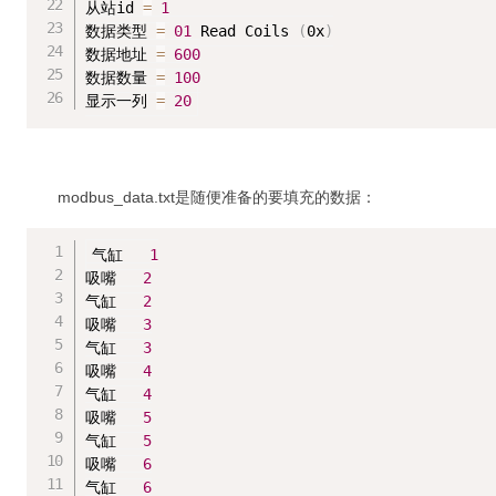
从站id 
=
1
数据类型 
=
01
 Read Coils 
(
0x
)
数据地址 
=
600
数据数量 
=
100
显示一列 
=
20
modbus_data.txt是随便准备的要填充的数据：
气缸   
1
吸嘴   
2
气缸   
2
吸嘴   
3
气缸   
3
吸嘴   
4
气缸   
4
吸嘴   
5
气缸   
5
吸嘴   
6
气缸   
6