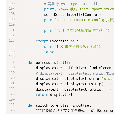
# 再执行test_ImportTxtConfig
print
(
"\n=== 执行 test_ImportTxtCon
            self
.
Debug_ImportTxtConfig
(
)
print
(
"✅ test_ImportTxtConfig 执
print
(
"\n? 所有测试顺序执行完成！"
)
except
 Exception 
as
 e
:
print
(
f
"❌ 顺序执行失败: {e}"
)
raise
def
 getresults
(
self
)
:
        displaytext 
=
 self
.
driver
.
find_element
# displaytext = displaytext.strip("Dis
        displaytext 
=
 displaytext
.
strip
(
"显示为
        displaytext 
=
 displaytext
.
rstrip
(
' '
)
        displaytext 
=
 displaytext
.
lstrip
(
' '
)
return
 displaytext

def
 switch_to_english_input
(
self
)
:
"""切换输入法为英文半角模式 - 使用Seleniu