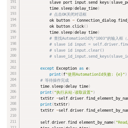
            slave_port_input
.
send_keys
(
slave_p
            time
.
sleep
(
delay_time
)
# 点击OK关闭对话框
            ok_button 
=
 Connection_dialog
.
find
            ok_button
.
click
(
)
            time
.
sleep
(
delay_time
)
# 查找AutomationId为"1003"的输入框
# slave_id_input = self.driver.fin
# slave_id_input.clear()
# slave_id_input.send_keys(slave_i
except
 Exception 
as
 e
:
print
(
f
"使用AutomationId失败: {e}"
)
# 等待操作完成
        time
.
sleep
(
delay_time
)
print
(
"执行从站-读取设置"
)
        txtStr 
=
self
.
driver
.
find_element_by_na
print
(
txtStr
)
        txtStr 
=
self
.
driver
.
find_element_by_na
        self
.
driver
.
find_element_by_name
(
"Read