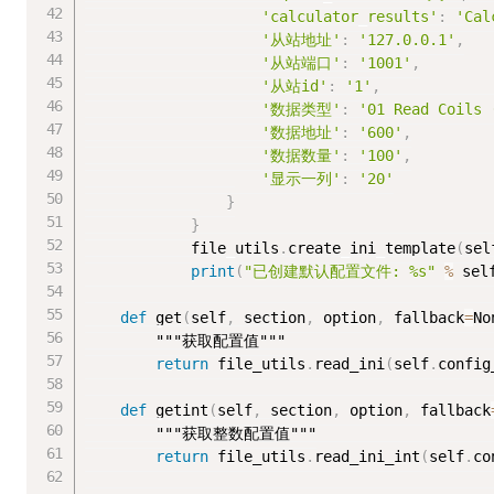
'calculator_results'
:
'Cal
'从站地址'
:
'127.0.0.1'
,
'从站端口'
:
'1001'
,
'从站id'
:
'1'
,
'数据类型'
:
'01 Read Coils 
'数据地址'
:
'600'
,
'数据数量'
:
'100'
,
'显示一列'
:
'20'
}
}
            file_utils
.
create_ini_template
(
sel
print
(
"已创建默认配置文件: %s"
%
 sel
def
 get
(
self
,
 section
,
 option
,
 fallback
=
No
"""获取配置值"""
return
 file_utils
.
read_ini
(
self
.
config
def
 getint
(
self
,
 section
,
 option
,
 fallback
"""获取整数配置值"""
return
 file_utils
.
read_ini_int
(
self
.
co