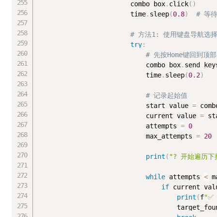
                        combo_box
.
click
(
)
                        time
.
sleep
(
0.8
)
# 等
# 方法1: 使用键盘导航选
try
:
# 先按Home键回到顶部
                            combo_box
.
send_key
                            time
.
sleep
(
0.2
)
# 记录起始值
                            start_value 
=
 comb
                            current_value 
=
 st
                            attempts 
=
0
                            max_attempts 
=
20
print
(
"? 开始遍历下
while
 attempts 
<
 m
if
 current_val
print
(
f
"✅
                                    target_fou