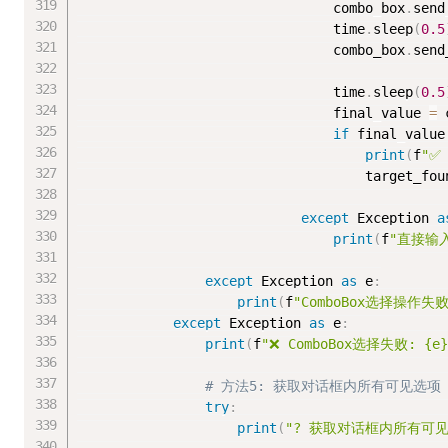
                                combo_box
.
send
                                time
.
sleep
(
0.5
                                combo_box
.
send
                                time
.
sleep
(
0.5
                                final_value 
=
 
if
 final_value
print
(
f
"✅
                                    target_fou
except
 Exception 
a
print
(
f
"直接输入失
except
 Exception 
as
 e
:
print
(
f
"ComboBox选择操作失败
except
 Exception 
as
 e
:
print
(
f
"❌ ComboBox选择失败: {e}
# 方法5: 获取对话框内所有可见选
try
:
print
(
"? 获取对话框内所有可见