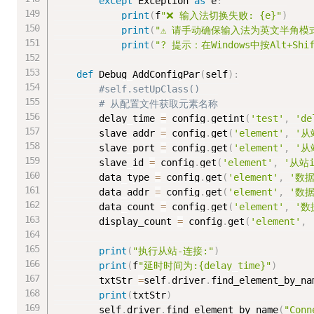
except
 Exception 
as
 e
:
print
(
f
"❌ 输入法切换失败: {e}"
)
print
(
"⚠️ 请手动确保输入法为英文半角模
print
(
"? 提示：在Windows中按Alt+Sh
def
 Debug_AddConfigPar
(
self
)
:
#self.setUpClass()
# 从配置文件获取元素名称
        delay_time 
=
 config
.
getint
(
'test'
,
'de
        slave_addr 
=
 config
.
get
(
'element'
,
'从
        slave_port 
=
 config
.
get
(
'element'
,
'从
        slave_id 
=
 config
.
get
(
'element'
,
'从站i
        data_type 
=
 config
.
get
(
'element'
,
'数
        data_addr 
=
 config
.
get
(
'element'
,
'数
        data_count 
=
 config
.
get
(
'element'
,
'数
        display_count 
=
 config
.
get
(
'element'
,
print
(
"执行从站-连接:"
)
print
(
f
"延时时间为:{delay_time}"
)
        txtStr 
=
self
.
driver
.
find_element_by_na
print
(
txtStr
)
        self
.
driver
.
find_element_by_name
(
"Conn