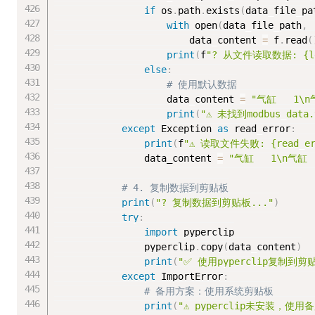
if
 os
.
path
.
exists
(
data_file_pa
with
 open
(
data_file_path
,
                        data_content 
=
 f
.
read
(
print
(
f
"? 从文件读取数据: {len(
else
:
# 使用默认数据
                    data_content 
=
"气缸   1\n
print
(
"⚠️ 未找到modbus_da
except
 Exception 
as
 read_error
:
print
(
f
"⚠️ 读取文件失败: {read_
                data_content 
=
"气缸   1\n气缸 
# 4. 复制数据到剪贴板
print
(
"? 复制数据到剪贴板..."
)
try
:
import
 pyperclip

                pyperclip
.
copy
(
data_content
)
print
(
"✅ 使用pyperclip复制到剪
except
 ImportError
:
# 备用方案：使用系统剪贴板
print
(
"⚠️ pyperclip未安装，使