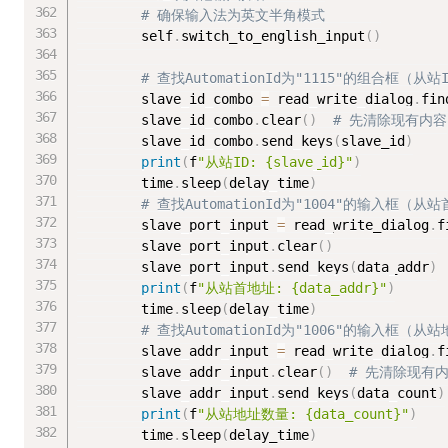
# 确保输入法为英文半角模式
        self
.
switch_to_english_input
(
)
# 查找AutomationId为"1115"的组合框（从站
        slave_id_combo 
=
 read_write_dialog
.
fin
        slave_id_combo
.
clear
(
)
# 先清除现有内容
        slave_id_combo
.
send_keys
(
slave_id
)
print
(
f
"从站ID: {slave_id}"
)
        time
.
sleep
(
delay_time
)
# 查找AutomationId为"1004"的输入框（从
        slave_port_input 
=
 read_write_dialog
.
f
        slave_port_input
.
clear
(
)
        slave_port_input
.
send_keys
(
data_addr
)
print
(
f
"从站首地址: {data_addr}"
)
        time
.
sleep
(
delay_time
)
# 查找AutomationId为"1006"的输入框（从
        slave_addr_input 
=
 read_write_dialog
.
f
        slave_addr_input
.
clear
(
)
# 先清除现有
        slave_addr_input
.
send_keys
(
data_count
)
print
(
f
"从站地址数量: {data_count}"
)
        time
.
sleep
(
delay_time
)