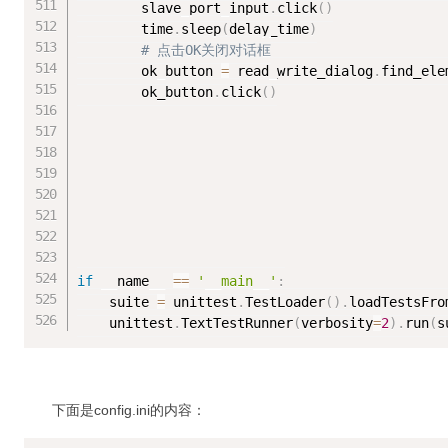
        slave_port_input
.
click
(
)
        time
.
sleep
(
delay_time
)
# 点击OK关闭对话框
        ok_button 
=
 read_write_dialog
.
find_ele
        ok_button
.
click
(
)
if
 __name__ 
==
'__main__'
:
    suite 
=
 unittest
.
TestLoader
(
)
.
loadTestsFro
    unittest
.
TextTestRunner
(
verbosity
=
2
)
.
run
(
s
下面是config.ini的内容：