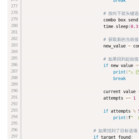
break
# 按向下箭头键
                                combo_box
.
send
                                time
.
sleep
(
0.3
# 获取新的当前值
                                new_value 
=
 co
# 如果回到起始
if
 new_value 
=
print
(
"⚠
break
                                current_value 
                                attempts 
+=
1
if
 attempts 
%
print
(
f
" 
# 如果找到了目标选项
if
 target_found
: