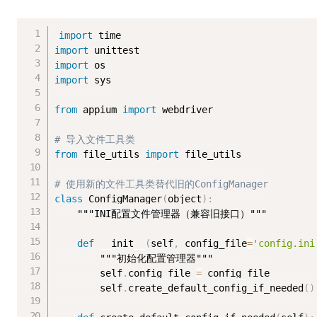
import
import
import
import
 sys

from
 appium 
import
 webdriver

# 导入文件工具类
from
 file_utils 
import
 file_utils

# 使用新的文件工具类替代旧的ConfigManager
class
ConfigManager
(
object
)
:
"""INI配置文件管理器（兼容旧接口）"""
def
 __init__
(
self
,
 config_file
=
'config.ini
"""初始化配置管理器"""
        self
.
config_file 
=
 config_file

        self
.
create_default_config_if_needed
(
)