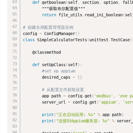
def
 getboolean
(
self
,
 section
,
 option
,
 fall
"""获取布尔配置值"""
return
 file_utils
.
read_ini_boolean
(
sel
# 创建全局配置管理器实例
config 
=
 ConfigManager
(
)
class
SimpleCalculatorTests
(
unittest
.
TestCase
)
    @classmethod

def
 setUpClass
(
self
)
:
#set up appium
        desired_caps 
=
{
}
# 从配置文件获取设置
        app_path 
=
 config
.
get
(
'modbus'
,
'exe_p
        server_url 
=
 config
.
get
(
'appium'
,
'ser
print
(
"正在启动应用: %s"
%
 app_path
)
print
(
"连接到Appium服务器: %s"
%
 server