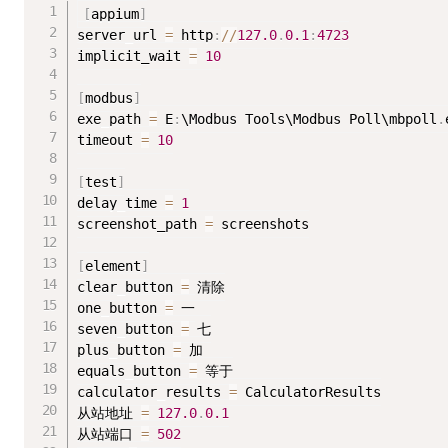
[
appium
]
server_url 
=
 http
:
/
/
127.0
.
0.1
:
4723
implicit_wait 
=
10
[
modbus
]
exe_path 
=
 E
:
\Modbus Tools\Modbus Poll\mbpoll
.
timeout 
=
10
[
test
]
delay_time 
=
1
screenshot_path 
=
 screenshots

[
element
]
clear_button 
=
 清除

one_button 
=
 一

seven_button 
=
 七

plus_button 
=
 加

equals_button 
=
 等于

calculator_results 
=
 CalculatorResults

从站地址 
=
127.0
.
0.1
从站端口 
=
502