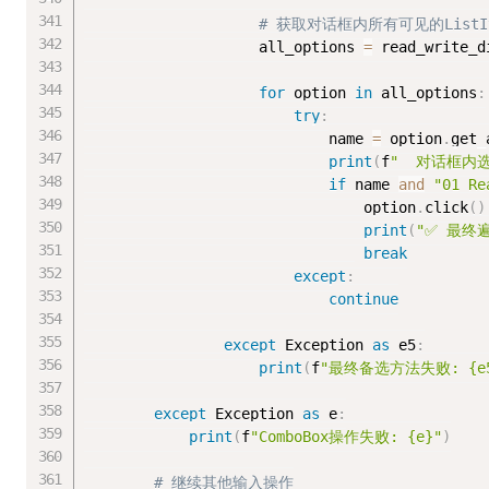
# 获取对话框内所有可见的ListIt
                    all_options 
=
 read_write_d
for
 option 
in
 all_options
:
try
:
                            name 
=
 option
.
get_
print
(
f
"  对话框内选项
if
 name 
and
"01 Re
                                option
.
click
(
)
print
(
"✅ 最终
break
except
:
continue
except
 Exception 
as
 e5
:
print
(
f
"最终备选方法失败: {e5
except
 Exception 
as
 e
:
print
(
f
"ComboBox操作失败: {e}"
)
# 继续其他输入操作