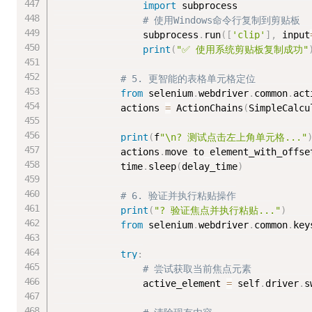
import
 subprocess

# 使用Windows命令行复制到剪贴板
                subprocess
.
run
(
[
'clip'
]
,
 input
print
(
"✅ 使用系统剪贴板复制成功"
# 5. 更智能的表格单元格定位
from
 selenium
.
webdriver
.
common
.
act
            actions 
=
 ActionChains
(
SimpleCalcu
print
(
f
"\n?️ 测试点击左上角单元格..."
            actions
.
move_to_element_with_offse
            time
.
sleep
(
delay_time
)
# 6. 验证并执行粘贴操作
print
(
"? 验证焦点并执行粘贴..."
)
from
 selenium
.
webdriver
.
common
.
key
try
:
# 尝试获取当前焦点元素
                active_element 
=
 self
.
driver
.
s