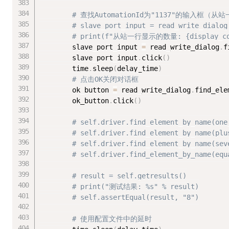
# 查找AutomationId为"1137"的输入框（
# slave_port_input = read_write_dialog
# print(f"从站一行显示的数量: {display_co
        slave_port_input 
=
 read_write_dialog
.
f
        slave_port_input
.
click
(
)
        time
.
sleep
(
delay_time
)
# 点击OK关闭对话框
        ok_button 
=
 read_write_dialog
.
find_ele
        ok_button
.
click
(
)
# self.driver.find_element_by_name(one
# self.driver.find_element_by_name(plu
# self.driver.find_element_by_name(sev
# self.driver.find_element_by_name(equ
# result = self.getresults()
# print("测试结果: %s" % result)
# self.assertEqual(result, "8")
# 使用配置文件中的延时