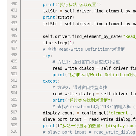
print
(
"执行从站-读取设置"
)
        txtStr 
=
 self
.
driver
.
find_element_by_n
print
(
txtStr
)
        txtStr 
=
 self
.
driver
.
find_element_by_n
        self
.
driver
.
find_element_by_name
(
"Read
        time
.
sleep
(
1
)
# 查找"Read/Write Definition"对话框
try
:
# 方法1: 通过窗口标题查找对话框
            read_write_dialog 
=
 self
.
driver
.
fi
print
(
"找到Read/Write Definition
except
:
# 方法2: 通过窗口类型查找
            read_write_dialog 
=
 self
.
driver
.
fi
print
(
"通过类名找到对话框"
)
# 查找AutomationId为"1137"的输
        display_count 
=
 config
.
get
(
'element'
,
        slave_port_input 
=
 read_write_dialog
.
f
print
(
f
"从站一行显示的数量: {display_coun
# slave_port_input = read_write_dialog