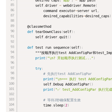
        desired_caps
[
"app"
]
=
 app_path

        self
.
driver 
=
 webdriver
.
Remote
(
            command_executor
=
server_url
,
            desired_capabilities
=
desired_caps
)
    @classmethod

def
 tearDownClass
(
self
)
:
        self
.
driver
.
quit
(
)
def
 test_run_sequence
(
self
)
:
"""按顺序执行test_AddConfigPar和test_Impo
print
(
"\n? 开始顺序执行测试..."
)
try
:
# 先执行test_AddConfigPar
print
(
"\n=== 执行 test_AddConfigPar
            self
.
Debug_AddConfigPar
(
)
print
(
"✅ test_AddConfigPar 执行完
# 等待2秒确保配置生效
            time
.
sleep
(
2
)