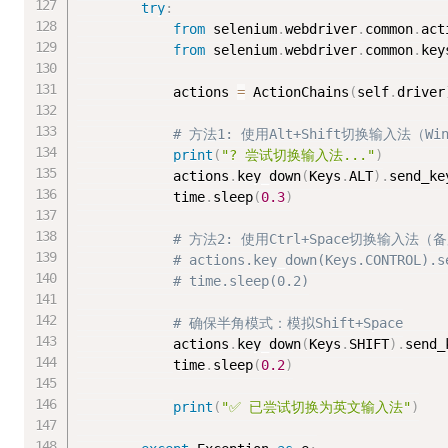
try
:
from
 selenium
.
webdriver
.
common
.
act
from
 selenium
.
webdriver
.
common
.
key
            actions 
=
 ActionChains
(
self
.
driver
# 方法1: 使用Alt+Shift切换输入法（W
print
(
"? 尝试切换输入法..."
)
            actions
.
key_down
(
Keys
.
ALT
)
.
send_ke
            time
.
sleep
(
0.3
)
# 方法2: 使用Ctrl+Space切换输入法
# actions.key_down(Keys.CONTROL).s
# time.sleep(0.2)
# 确保半角模式：模拟Shift+Space
            actions
.
key_down
(
Keys
.
SHIFT
)
.
send_
            time
.
sleep
(
0.2
)
print
(
"✅ 已尝试切换为英文输入法"
)