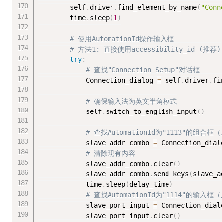
        self
.
driver
.
find_element_by_name
(
"Conn
        time
.
sleep
(
1
)
# 使用AutomationId操作输入框
# 方法1: 直接使用accessibility_id (推荐)
try
:
# 查找"Connection Setup"对话框
            Connection_dialog 
=
 self
.
driver
.
fi
# 确保输入法为英文半角模式
            self
.
switch_to_english_input
(
)
# 查找AutomationId为"1113"的组合
            slave_addr_combo 
=
 Connection_dial
# 清除现有内容
            slave_addr_combo
.
clear
(
)
            slave_addr_combo
.
send_keys
(
slave_a
            time
.
sleep
(
delay_time
)
# 查找AutomationId为"1114"的输入
            slave_port_input 
=
 Connection_dial
            slave_port_input
.
clear
(
)