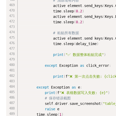
# 清除现有内容
                active_element
.
send_keys
(
Keys
.
                time
.
sleep
(
0.2
)
                active_element
.
send_keys
(
Keys
.
                time
.
sleep
(
0.2
)
# 粘贴所有数据
                active_element
.
send_keys
(
Keys
.
                time
.
sleep
(
delay_time
)
print
(
"✅ 数据整体粘贴完成"
)
except
 Exception 
as
 click_error
:
print
(
f
"❌ 第一次点击失败: {click_
except
 Exception 
as
 e
:
print
(
f
"❌ 表格数据写入失败: {e}"
)
# 保存错误截图
            self
.
driver
.
save_screenshot
(
"table
raise
 e

        time
.
sleep
(
1
)