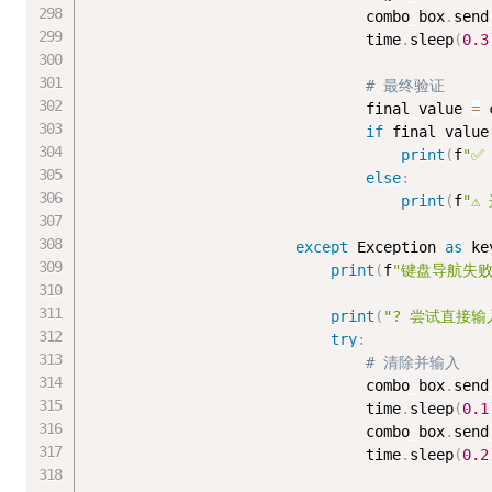
                                combo_box
.
send
                                time
.
sleep
(
0.3
# 最终验证
                                final_value 
=
 
if
 final_value
print
(
f
"✅
else
:
print
(
f
"⚠
except
 Exception 
as
 ke
print
(
f
"键盘导航失败: 
print
(
"? 尝试直接输
try
:
# 清除并输入
                                combo_box
.
send
                                time
.
sleep
(
0.1
                                combo_box
.
send
                                time
.
sleep
(
0.2