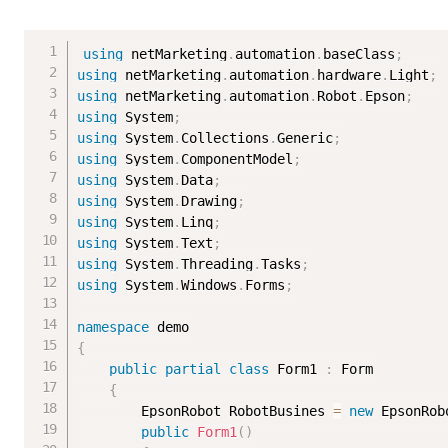
using
 netMarketing
.
automation
.
baseClass
;
using
 netMarketing
.
automation
.
hardware
.
Light
;
using
 netMarketing
.
automation
.
Robot
.
Epson
;
using
 System
;
using
 System
.
Collections
.
Generic
;
using
 System
.
ComponentModel
;
using
 System
.
Data
;
using
 System
.
Drawing
;
using
 System
.
Linq
;
using
 System
.
Text
;
using
 System
.
Threading
.
Tasks
;
using
 System
.
Windows
.
Forms
;
namespace
{
public
partial
class
Form1
:
 Form

{
        EpsonRobot RobotBusines 
=
new
EpsonRob
public
Form1
(
)