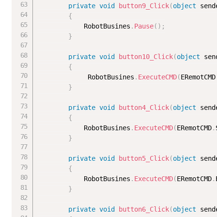
private
void
button9_Click
(
object
 send
{
            RobotBusines
.
Pause
(
)
;
}
private
void
button10_Click
(
object
 sen
{
             RobotBusines
.
ExecuteCMD
(
ERemotCMD
}
private
void
button4_Click
(
object
 send
{
            RobotBusines
.
ExecuteCMD
(
ERemotCMD
.
}
private
void
button5_Click
(
object
 send
{
            RobotBusines
.
ExecuteCMD
(
ERemotCMD
.
}
private
void
button6_Click
(
object
 send