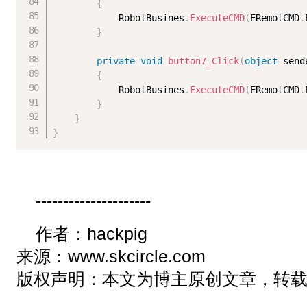
{
            RobotBusines
.
ExecuteCMD
(
ERemotCMD
.
}
private
void
button7_Click
(
object
 send
{
            RobotBusines
.
ExecuteCMD
(
ERemotCMD
.
}
}
}
---------------------
作者：hackpig
来源：
www.skcircle.com
版权声明：本文为博主原创文章，转