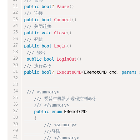
/// 暂停
public
bool
?
Pause
(
)
/// 连接
public
bool
Connect
(
)
/// 关闭连接
public
void
Close
(
)
/// 登陆
public
bool
Login
(
)
/// 登出 
public
bool
LoginOut
(
)
/// 执行命令
public
bool
?
ExecuteCMD
(
ERemotCMD cmd
,
params
/// <summary>
/// 爱普生机器人远程控制命令
/// </summary>
public
enum
 ERemotCMD

{
/// <summary>
///登陆
/// </summary>