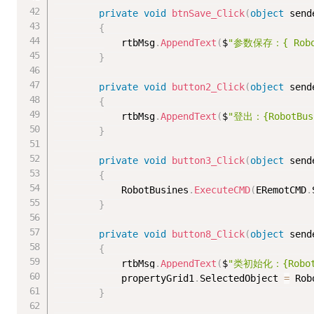
private
void
btnSave_Click
(
object
 send
{
            rtbMsg
.
AppendText
(
$
"参数保存：{ RobotB
}
private
void
button2_Click
(
object
 send
{
            rtbMsg
.
AppendText
(
$
"登出：{RobotBusi
}
private
void
button3_Click
(
object
 send
{
            RobotBusines
.
ExecuteCMD
(
ERemotCMD
.
}
private
void
button8_Click
(
object
 send
{
            rtbMsg
.
AppendText
(
$
"类初始化：{RobotB
            propertyGrid1
.
SelectedObject 
=
 Rob
}