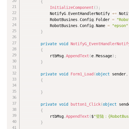
{
InitializeComponent
(
)
;
            NotifyG
.
EventHandlerNotify 
+
=
 Noti
            RobotBusines
.
Config
.
Folder 
=
"Robo
            RobotBusines
.
Config
.
Name 
=
"epson"
}
private
void
NotifyG_EventHandlerNotif
{
            rtbMsg
.
AppendText
(
e
.
Message
)
;
}
private
void
Form1_Load
(
object
 sender
,
{
}
private
void
button1_Click
(
object
 send
{
            rtbMsg
.
AppendText
(
$
"登陆：{RobotBusi
}