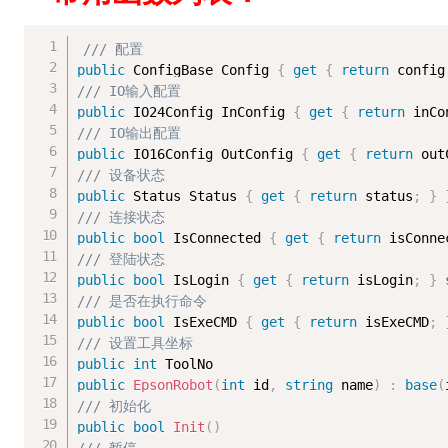
/// 配置
public
 ConfigBase Config 
{
get
{
return
 config
/// IO输入配置
public
 IO24Config InConfig 
{
get
{
return
 inCo
/// IO输出配置
public
 IO16Config OutConfig 
{
get
{
return
 out
/// 设备状态
public
 Status Status 
{
get
{
return
 status
;
}
/// 连接状态
public
bool
 IsConnected 
{
get
{
return
 isConne
/// 登陆状态
public
bool
 IsLogin 
{
get
{
return
 isLogin
;
}
/// 是否在执行命令
public
bool
 IsExeCMD 
{
get
{
return
 isExeCMD
;
/// 设置工具坐标
public
int
public
EpsonRobot
(
int
 id
,
string
 name
)
:
base
(
/// 初始化
public
bool
Init
(
)