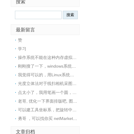
搜索
最新留言
赞
学习
操作系统不能在这种内存虚拟盘中安装的，所以没戏
刚刚搜了一下，windows系统下也可以用ImDisk这个工具在内存中创建一个RAM磁盘，然后在里面安装软件
我觉得可以的，用Linux系统可以很方便地在内存中创建一个tmpfs文件系统，然后在里面安装软件
光度立体法对于线扫相机采图，好像不是很适用，采图太麻烦了
点太小了，我用笔画一个圆，然后视觉找圆中心，精度还可以
老哥, 优化一下界面排版吧, 图片挡住文字了
可以建工具坐标系，把旋转中心往C点接近这样距离是不是就变小了呢？这样是否可行呢？
勇哥 ，可以找你买 netMarketing高版本 使用 halcon19.11或者可以用halcon23.11的源码吗。
文章归档