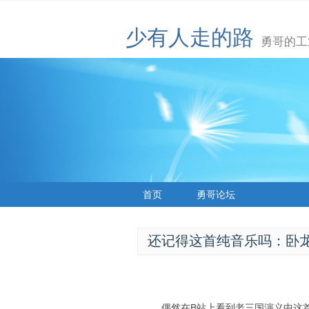
少有人走的路
勇哥的工
首页
勇哥论坛
还记得这首纯音乐吗：卧
偶然在B站上看到老三国演义中这