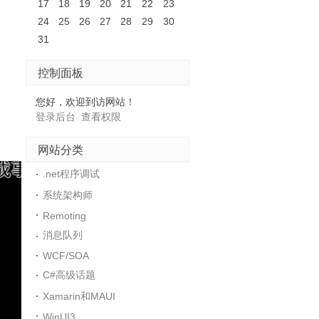
17
18
19
20
21
22
23
24
25
26
27
28
29
30
31
控制面板
您好，欢迎到访网站！
登录后台
查看权限
网站分类
.net程序调试
系统架构师
Remoting
消息队列
WCF/SOA
C#高级话题
Xamarin和MAUI
WinUI3