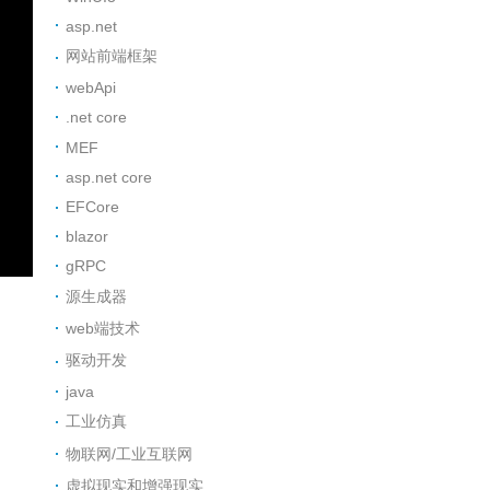
asp.net
网站前端框架
webApi
.net core
MEF
asp.net core
EFCore
blazor
gRPC
源生成器
web端技术
驱动开发
java
工业仿真
物联网/工业互联网
虚拟现实和增强现实