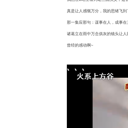
真是让人感慨万分，我的思绪飞到
那一集应那句：谋事在人，成事在
诸葛立在雨中万念俱灰的镜头让人
曾经的感动啊~