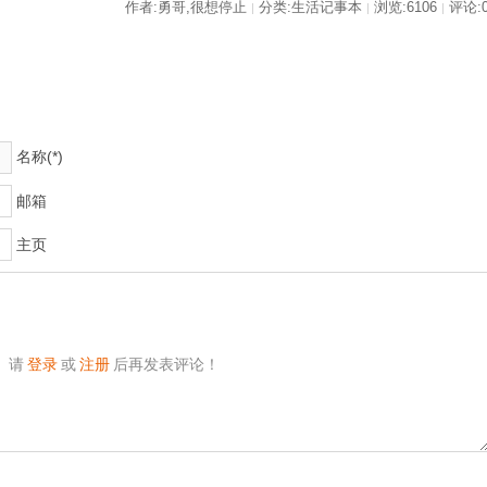
作者:勇哥,很想停止
分类:生活记事本
浏览:6106
评论:
|
|
|
名称(*)
邮箱
主页
请
登录
或
注册
后再发表评论！