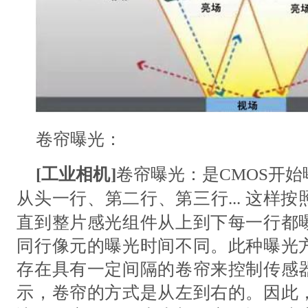
卷帘曝光：
[
工业相机
]
卷帘曝光：是
CMOS开
从
头
一行、第二行、第三行
... 这
直到整片感光组件从上到下每一行都
同行像元的曝光时间不同。此种曝光
存在具有一定间隔的卷帘来控制传感
示，卷帘的方式是从左到右的。因此