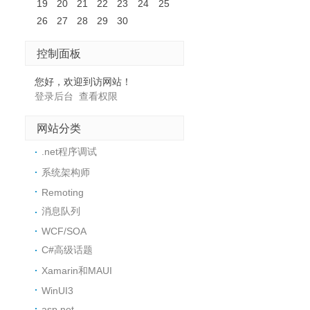
19
20
21
22
23
24
25
26
27
28
29
30
控制面板
您好，欢迎到访网站！
登录后台
查看权限
网站分类
.net程序调试
系统架构师
Remoting
消息队列
WCF/SOA
C#高级话题
Xamarin和MAUI
WinUI3
asp.net