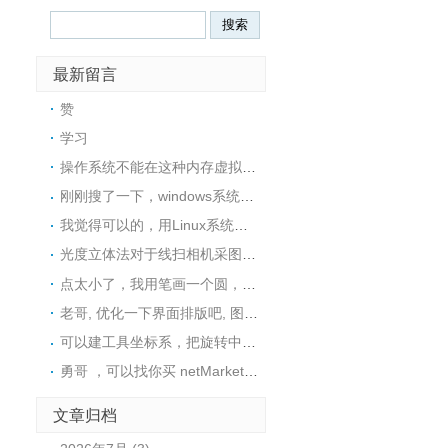
最新留言
赞
学习
操作系统不能在这种内存虚拟盘中安装的，所以没戏
刚刚搜了一下，windows系统下也可以用ImDisk这个工具在内存中创建一个RAM磁盘，然后在里面安装软件
我觉得可以的，用Linux系统可以很方便地在内存中创建一个tmpfs文件系统，然后在里面安装软件
光度立体法对于线扫相机采图，好像不是很适用，采图太麻烦了
点太小了，我用笔画一个圆，然后视觉找圆中心，精度还可以
老哥, 优化一下界面排版吧, 图片挡住文字了
可以建工具坐标系，把旋转中心往C点接近这样距离是不是就变小了呢？这样是否可行呢？
勇哥 ，可以找你买 netMarketing高版本 使用 halcon19.11或者可以用halcon23.11的源码吗。
文章归档