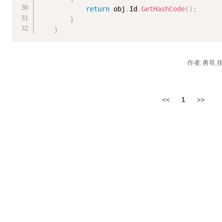
return
 obj
.
Id
.
GetHashCode
(
)
;
}
}
作者:勇哥,
<<
1
>>