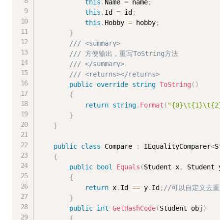
this
.
Name 
=
 name
;
this
.
Id 
=
 id
;
this
.
Hobby 
=
 hobby
;
}
/// <summary>
/// 方便输出，重写ToString方法
/// </summary>
/// <returns></returns>
public
override
string
ToString
(
)
{
return
string
.
Format
(
"{0}\t{1}\t{2
}
}
public
class
Compare
:
 IEqualityComparer
<
S
{
public
bool
Equals
(
Student x
,
 Student 
{
return
 x
.
Id 
==
 y
.
Id
;
//可以自定义去
}
public
int
GetHashCode
(
Student obj
)
{