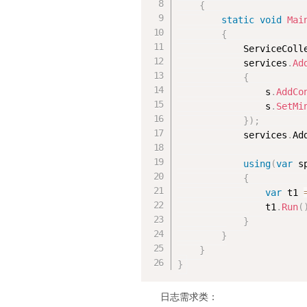
{
static
void
Mai
{
            ServiceColl
            services
.
Ad
{
                s
.
AddCo
                s
.
SetMi
}
)
;
            services
.
Ad
using
(
var
 s
{
var
 t1 
                t1
.
Run
(
}
}
}
}
日志需求类：