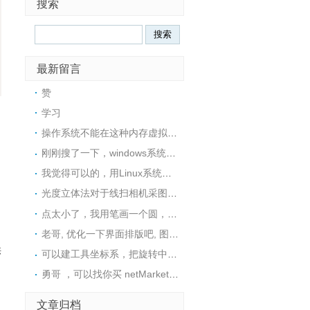
搜索
最新留言
赞
学习
操作系统不能在这种内存虚拟盘中安装的，所以没戏
刚刚搜了一下，windows系统下也可以用ImDisk这个工具在内存中创建一个RAM磁盘，然后在里面安装软件
我觉得可以的，用Linux系统可以很方便地在内存中创建一个tmpfs文件系统，然后在里面安装软件
光度立体法对于线扫相机采图，好像不是很适用，采图太麻烦了
点太小了，我用笔画一个圆，然后视觉找圆中心，精度还可以
老哥, 优化一下界面排版吧, 图片挡住文字了
供
可以建工具坐标系，把旋转中心往C点接近这样距离是不是就变小了呢？这样是否可行呢？
勇哥 ，可以找你买 netMarketing高版本 使用 halcon19.11或者可以用halcon23.11的源码吗。
文章归档