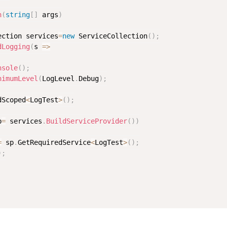
n
(
string
[
]
 args
)
ection services
=
new
ServiceCollection
(
)
;
dLogging
(
s 
=
>
nsole
(
)
;
nimumLevel
(
LogLevel
.
Debug
)
;
dScoped
<
LogTest
>
(
)
;
p
=
 services
.
BuildServiceProvider
(
)
)
=
 sp
.
GetRequiredService
<
LogTest
>
(
)
;
)
;