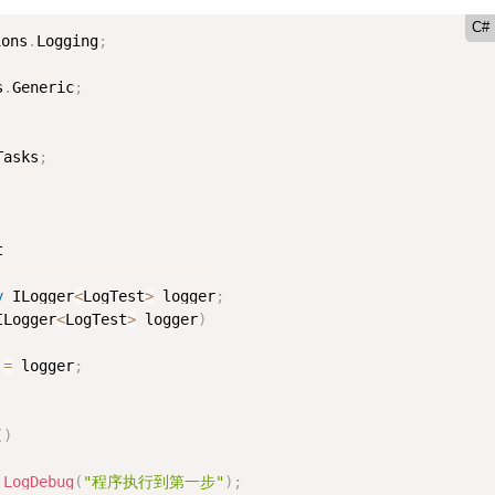
C#
ions
.
Logging
;
s
.
Generic
;
Tasks
;
t
y
 ILogger
<
LogTest
>
 logger
;
ILogger
<
LogTest
>
 logger
)
 
=
 logger
;
(
)
.
LogDebug
(
"程序执行到第一步"
)
;