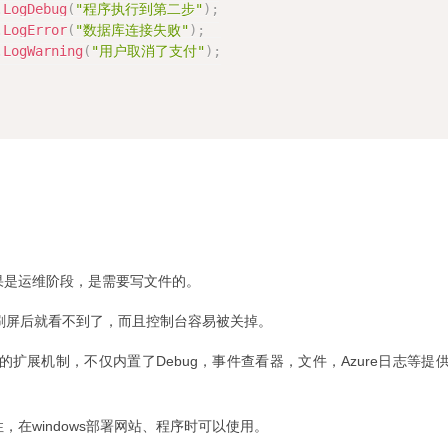
.
LogDebug
(
"程序执行到第二步"
)
;
.
LogError
(
"数据库连接失败"
)
;
.
LogWarning
(
"用户取消了支付"
)
;
，如果是运维阶段，是需要写文件的。
屏后就看不到了，而且控制台容易被关掉。
on类似的扩展机制，不仅内置了Debug，事件查看器，文件，Azure日志等提
ows特性，在windows部署网站、程序时可以使用。