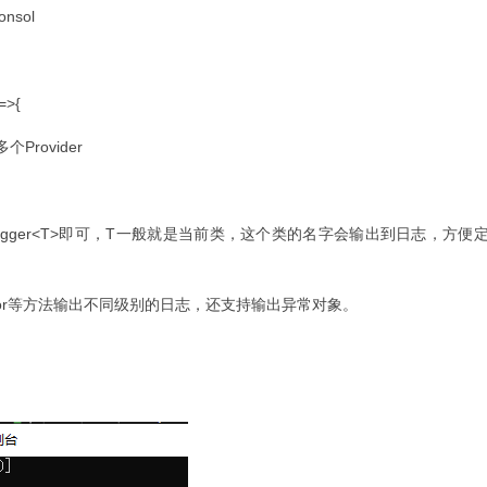
onsol
=>{
以多个Provider
Logger<T>即可，T一般就是当前类，这个类的名字会输出到日志，方便
 LogError等方法输出不同级别的日志，还支持输出异常对象。