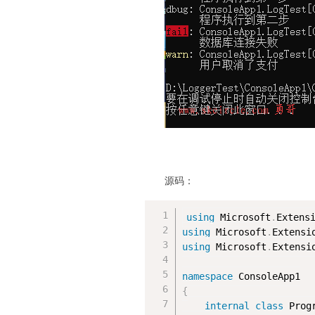
源码：
using
 Microsoft
.
Extens
using
 Microsoft
.
Extensi
using
 Microsoft
.
Extensi
namespace
{
internal
class
Prog