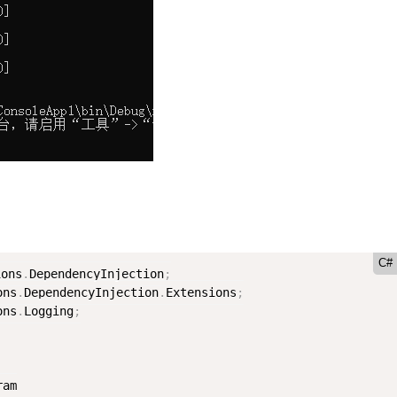
C#
ions
.
DependencyInjection
;
ons
.
DependencyInjection
.
Extensions
;
ons
.
Logging
;
ram