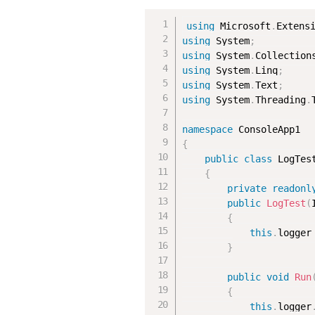
using
 Microsoft
.
Extens
using
 System
;
using
 System
.
Collection
using
 System
.
Linq
;
using
 System
.
Text
;
using
 System
.
Threading
.
namespace
{
public
class
LogTes
{
private
readonl
public
LogTest
(
{
this
.
logger
}
public
void
Run
{
this
.
logger