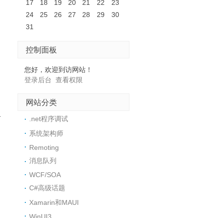
17
18
19
20
21
22
23
24
25
26
27
28
29
30
31
控制面板
您好，欢迎到访网站！
登录后台
查看权限
网站分类
格
.net程序调试
系统架构师
Remoting
消息队列
WCF/SOA
C#高级话题
Xamarin和MAUI
WinUI3