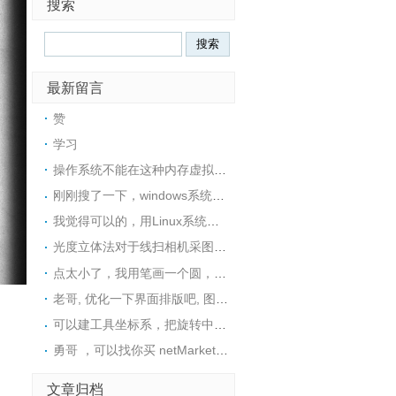
搜索
最新留言
赞
学习
操作系统不能在这种内存虚拟盘中安装的，所以没戏
刚刚搜了一下，windows系统下也可以用ImDisk这个工具在内存中创建一个RAM磁盘，然后在里面安装软件
我觉得可以的，用Linux系统可以很方便地在内存中创建一个tmpfs文件系统，然后在里面安装软件
光度立体法对于线扫相机采图，好像不是很适用，采图太麻烦了
点太小了，我用笔画一个圆，然后视觉找圆中心，精度还可以
老哥, 优化一下界面排版吧, 图片挡住文字了
可以建工具坐标系，把旋转中心往C点接近这样距离是不是就变小了呢？这样是否可行呢？
勇哥 ，可以找你买 netMarketing高版本 使用 halcon19.11或者可以用halcon23.11的源码吗。
文章归档