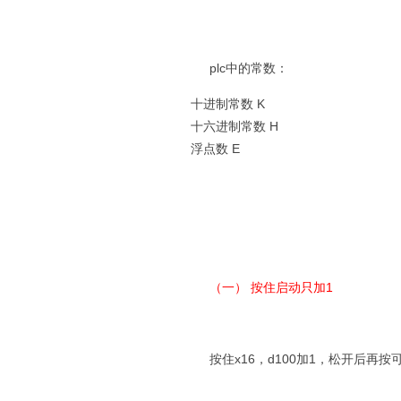
plc中的常数：
十进制常数
K
十六进制常数
H
浮点数
E
（一） 按住启动只加1
按住x16，d100加1，松开后再按