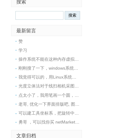
搜索
最新留言
赞
学习
操作系统不能在这种内存虚拟盘中安装的，所以没戏
刚刚搜了一下，windows系统下也可以用ImDisk这个工具在内存中创建一个RAM磁盘，然后在里面安装软件
我觉得可以的，用Linux系统可以很方便地在内存中创建一个tmpfs文件系统，然后在里面安装软件
光度立体法对于线扫相机采图，好像不是很适用，采图太麻烦了
点太小了，我用笔画一个圆，然后视觉找圆中心，精度还可以
老哥, 优化一下界面排版吧, 图片挡住文字了
可以建工具坐标系，把旋转中心往C点接近这样距离是不是就变小了呢？这样是否可行呢？
勇哥 ，可以找你买 netMarketing高版本 使用 halcon19.11或者可以用halcon23.11的源码吗。
文章归档