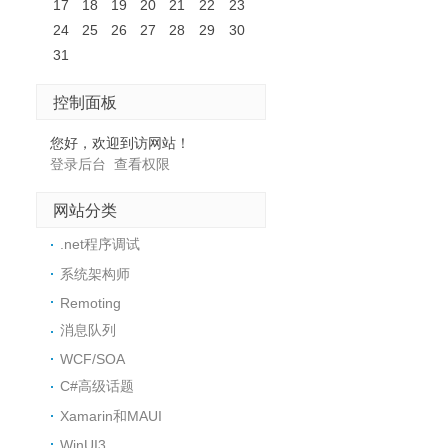
17
18
19
20
21
22
23
24
25
26
27
28
29
30
31
控制面板
您好，欢迎到访网站！
登录后台
查看权限
网站分类
.net程序调试
系统架构师
Remoting
消息队列
WCF/SOA
C#高级话题
Xamarin和MAUI
WinUI3