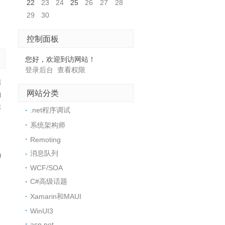
22
23
24
25
26
27
28
29
30
控制面板
您好，欢迎到访网站！
登录后台
查看权限
结
网站分类
的
标
.net程序调试
，
系统架构师
Remoting
消息队列
0
WCF/SOA
C#高级话题
Xamarin和MAUI
WinUI3
asp.net