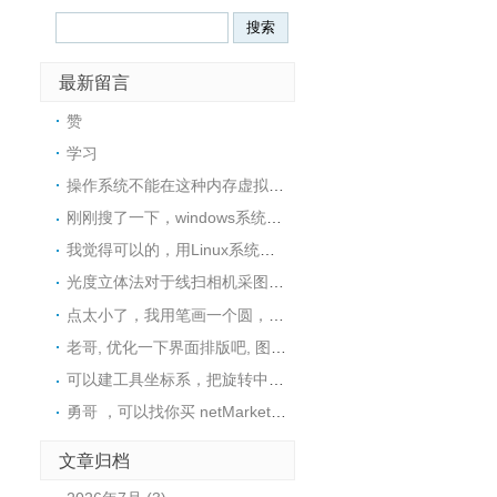
最新留言
赞
学习
操作系统不能在这种内存虚拟盘中安装的，所以没戏
刚刚搜了一下，windows系统下也可以用ImDisk这个工具在内存中创建一个RAM磁盘，然后在里面安装软件
我觉得可以的，用Linux系统可以很方便地在内存中创建一个tmpfs文件系统，然后在里面安装软件
光度立体法对于线扫相机采图，好像不是很适用，采图太麻烦了
点太小了，我用笔画一个圆，然后视觉找圆中心，精度还可以
老哥, 优化一下界面排版吧, 图片挡住文字了
可以建工具坐标系，把旋转中心往C点接近这样距离是不是就变小了呢？这样是否可行呢？
勇哥 ，可以找你买 netMarketing高版本 使用 halcon19.11或者可以用halcon23.11的源码吗。
文章归档