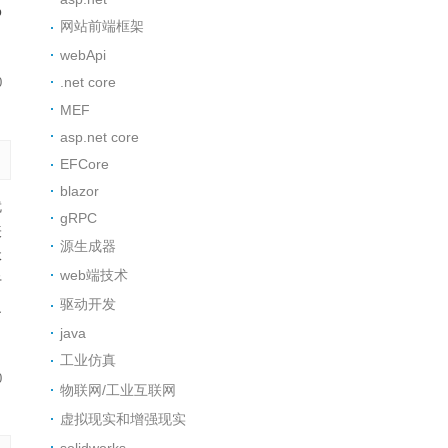
b
网站前端框架
webApi
.net core
0
MEF
asp.net core
EFCore
blazor
就
gRPC
表
源生成器
体
web端技术
于
驱动开发
之
java
工业仿真
0
物联网/工业互联网
虚拟现实和增强现实
solidworks