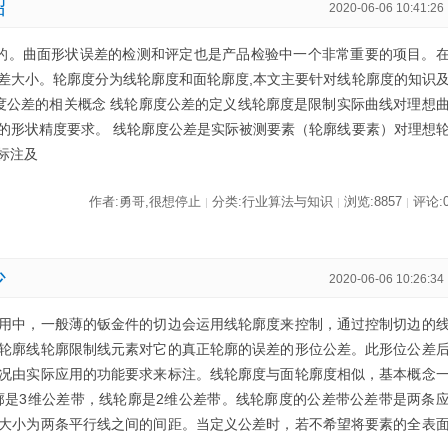
绍
2020-06-06 10:41:26
成的。曲面形状误差的检测和评定也是产品检验中一个非常重要的项目。
差大小。轮廓度分为线轮廓度和面轮廓度,本文主要针对线轮廓度的知识
廓度公差的相关概念 线轮廓度公差的定义线轮廓度是限制实际曲线对理想
的形状精度要求。 线轮廓度公差是实际被测要素（轮廓线要素）对理想
的标注及
作者:勇哥,很想停止
分类:行业算法与知识
浏览:8857
评论:
|
|
|
少
2020-06-06 10:26:34
用中，一般薄的钣金件的切边会运用线轮廓度来控制，通过控制切边的
轮廓线轮廓限制线元素对它的真正轮廓的误差的形位公差。此形位公差
况由实际应用的功能要求来标注。线轮廓度与面轮廓度相似，基本概念
廓是3维公差带，线轮廓是2维公差带。线轮廓度的公差带公差带是两条
大小为两条平行线之间的间距。当定义公差时，若不希望将要素的全表