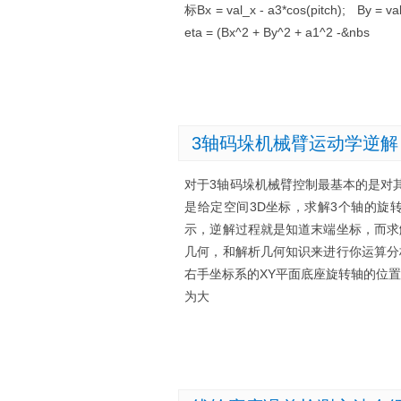
标Bx = val_x - a3*cos(pitch); 
eta = (Bx^2 + By^2 + a1^2 -&nbs
3轴码垛机械臂运动学逆解
对于3轴码垛机械臂控制最基本的是对
是给定空间3D坐标，求解3个轴的旋
示，逆解过程就是知道末端坐标，而求
几何，和解析几何知识来进行你运算分
右手坐标系的XY平面底座旋转轴的位
为大