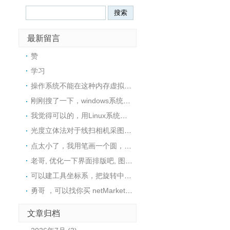
最新留言
赞
学习
操作系统不能在这种内存虚拟盘中安装的，所以没戏
刚刚搜了一下，windows系统下也可以用ImDisk这个工具在内存中创建一个RAM磁盘，然后在里面安装软件
我觉得可以的，用Linux系统可以很方便地在内存中创建一个tmpfs文件系统，然后在里面安装软件
光度立体法对于线扫相机采图，好像不是很适用，采图太麻烦了
点太小了，我用笔画一个圆，然后视觉找圆中心，精度还可以
老哥, 优化一下界面排版吧, 图片挡住文字了
可以建工具坐标系，把旋转中心往C点接近这样距离是不是就变小了呢？这样是否可行呢？
勇哥 ，可以找你买 netMarketing高版本 使用 halcon19.11或者可以用halcon23.11的源码吗。
文章归档