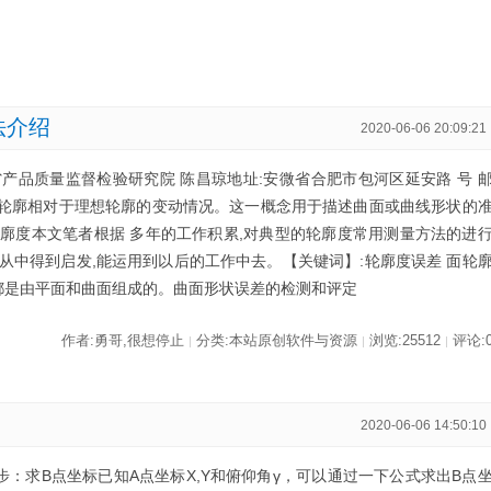
法介绍
2020-06-06 20:09:21
产品质量监督检验研究院 陈昌琼地址:安微省合肥市包河区延安路 号 
实际轮廓相对于理想轮廓的变动情况。这一概念用于描述曲面或曲线形状的
廓度本文笔者根据 多年的工作积累,对典型的轮廓度常用测量方法的进
从中得到启发,能运用到以后的工作中去。【关键词】:轮廓度误差 面轮
面都是由平面和曲面组成的。曲面形状误差的检测和评定
作者:勇哥,很想停止
分类:本站原创软件与资源
浏览:25512
评论:
|
|
|
）
2020-06-06 14:50:10
：求B点坐标已知A点坐标X,Y和俯仰角γ，可以通过一下公式求出B点