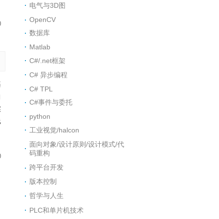
电气与3D图
OpenCV
0
数据库
Matlab
C#/.net框架
C# 异步编程
基
C# TPL
曲
C#事件与委托
实
python
线
工业视觉/halcon
面向对象/设计原则/设计模式/代
码重构
0
跨平台开发
版本控制
哲学与人生
PLC和单片机技术