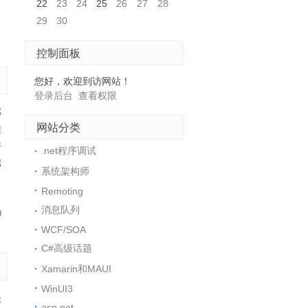
22
23
24
25
26
27
28
29
30
控制面板
您好，欢迎到访网站！
登录后台
查看权限
邮
网站分类
准
行
.net程序调试
廓
系统架构师
Remoting
消息队列
0
WCF/SOA
C#高级话题
Xamarin和MAUI
WinUI3
坐
asp.net