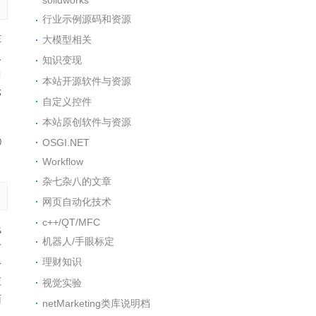
行业示例源码和资源
在
大模型相关
及
知识变现
曲
本站开源软件与资源
轮
自定义控件
本站原创软件与资源
OSGI.NET
0
Workflow
杂七杂八的文章
网页自动化技术
c++/QT/MFC
线
机器人/手眼标定
后
理财知识
一
应
视觉实验
面
netMarketing类库说明档