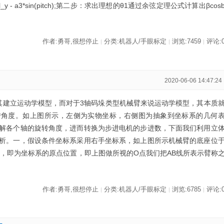
By = val_y - a3*sin(pitch);第二步：求出理想的θ1通过余弦定理公式计算出βcos
作者:勇哥,很想停止
分类:机器人/手眼标定
浏览:7459
评论:
|
|
|
2020-06-06 14:47:24
其建立运动学模型，而对于3轴码垛类型机械臂来说运动学模型，其本质
转角度。如上图所示，左侧为实物坐标，右侧图为抽象到坐标系的几何
解各个轴的旋转角度，进而转换为步进电机的步进数，下面我们利用立
析。一，假设条件坐标系采用右手坐标系，如上图所示机械臂的底座位
置，即为坐标系的原点位置，即上图做所视的O点我们把AB线所表示臂称
作者:勇哥,很想停止
分类:机器人/手眼标定
浏览:6785
评论:
|
|
|